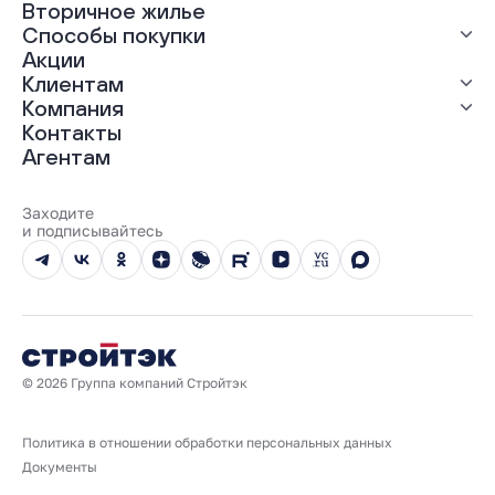
Вторичное жилье
ЖК «Динамика»
Способы покупки
ЖК «Мохито»
ЖК «Современник»
Акции
ЖК «Янтарная долина»
Выгодная ипотека
Клиентам
Рассрочка
Компания
Материнский капитал
Ход строительства
Контакты
Трейд-ин
Документы
О нас
Агентам
100% оплата
Выдача ключей
Карьера
Онлайн-оплата
Отзывы
Реализованные проекты
Заходите
Вопросы и ответы
и подписывайтесь
Новости
Юбилейный год
© 2026 Группа компаний Стройтэк
Политика в отношении обработки персональных данных
Документы