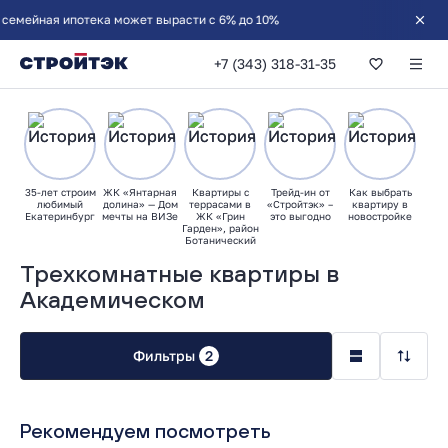
йная ипотека может вырасти с 6% до 10%
+7 (343) 318-31-35
35-лет строим
ЖК «Янтарная
Квартиры с
Трейд-ин от
Как выбрать
любимый
долина» — Дом
террасами в
«Стройтэк» –
квартиру в
Екатеринбург
мечты на ВИЗе
ЖК «Грин
это выгодно
новостройке
Гарден», район
Ботанический
Трехкомнатные квартиры в
Академическом
Фильтры
2
Рекомендуем посмотреть