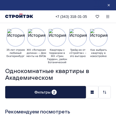
+7 (343) 318-31-35
35-лет строим
ЖК «Янтарная
Квартиры с
Трейд-ин от
Как выбрать
любимый
долина» — Дом
террасами в
«Стройтэк» –
квартиру в
Екатеринбург
мечты на ВИЗе
ЖК «Грин
это выгодно
новостройке
Гарден», район
Ботанический
Однокомнатные квартиры в
Академическом
Фильтры
2
Рекомендуем посмотреть