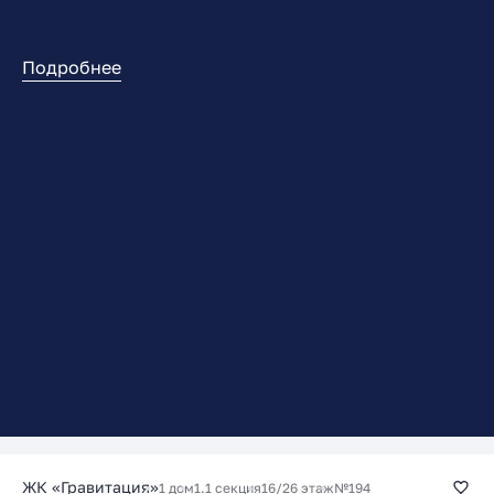
Подробнее
ЖК «Гравитация»
1 дом
1.1 секция
16/26 этаж
№194