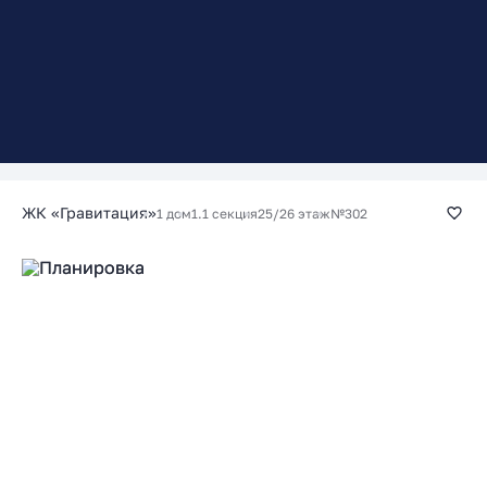
ЖК «Гравитация»
1 дом
1.1 секция
25/26 этаж
№302