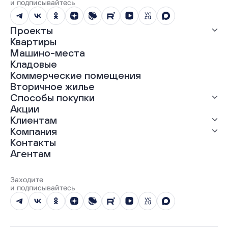
и подписывайтесь
Проекты
Квартиры
Все проекты
Машино-места
ЖК «Абрикос»
Кладовые
ЖК «Гравитация»
Коммерческие помещения
ЖК «Грин Гарден»
Вторичное жилье
ЖК «Динамика»
Способы покупки
ЖК «Мохито»
ЖК «Современник»
Акции
ЖК «Янтарная долина»
Выгодная ипотека
Клиентам
Рассрочка
Компания
Материнский капитал
Ход строительства
Контакты
Трейд-ин
Документы
О нас
Агентам
100% оплата
Выдача ключей
Карьера
Онлайн-оплата
Отзывы
Реализованные проекты
Заходите
Вопросы и ответы
и подписывайтесь
Новости
Юбилейный год