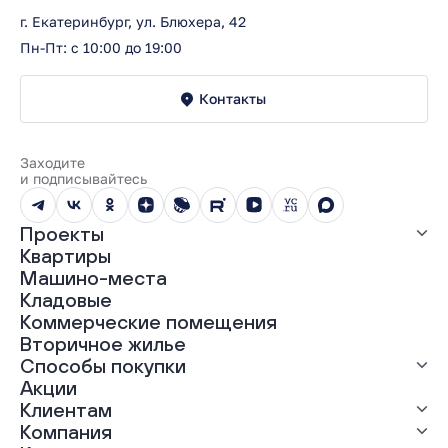
г. Екатеринбург, ул. Блюхера, 42
Пн-Пт: с 10:00 до 19:00
Контакты
Заходите
и подписывайтесь
Проекты
Квартиры
Все проекты
Машино-места
ЖК «Абрикос»
Кладовые
ЖК «Гравитация»
Коммерческие помещения
ЖК «Грин Гарден»
Вторичное жилье
ЖК «Динамика»
Способы покупки
ЖК «Мохито»
ЖК «Современник»
Акции
ЖК «Янтарная долина»
Выгодная ипотека
Клиентам
Рассрочка
Компания
Материнский капитал