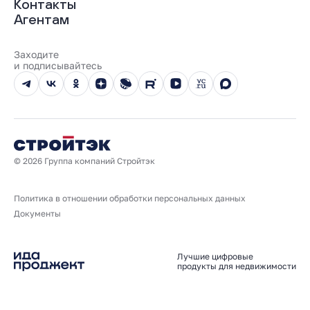
Ход строительства
Контакты
Трейд-ин
Документы
О нас
Агентам
100% оплата
Выдача ключей
Карьера
Онлайн-оплата
Отзывы
Реализованные проекты
Заходите
Вопросы и ответы
и подписывайтесь
Новости
Юбилейный год
© 2026 Группа компаний Стройтэк
Политика в отношении обработки персональных данных
Документы
Лучшие цифровые
продукты для недвижимости