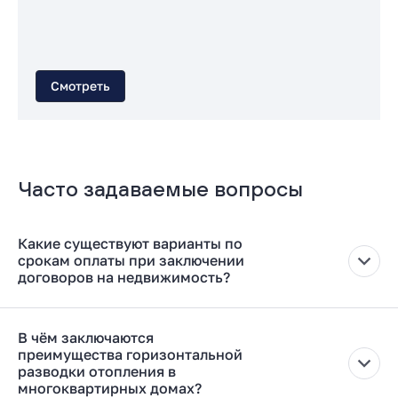
Смотреть
Часто задаваемые вопросы
Какие существуют варианты по
срокам оплаты при заключении
договоров на недвижимость?
Сроки оплаты зависят от типа договора:
Для договоров долевого участия (строящееся жильё)
В чём заключаются
оплата производится после регистрации договора.
преимущества горизонтальной
разводки отопления в
Для договоров купли-продажи (готовое жильё) оплата
многоквартирных домах?
осуществляется после подписания договора.