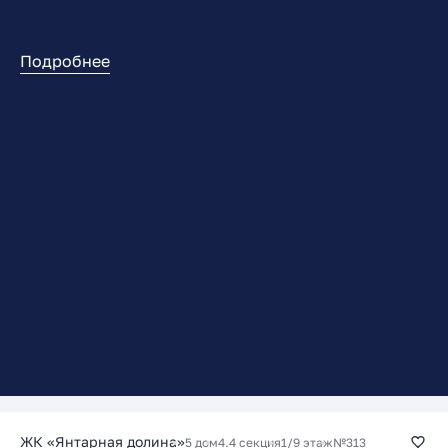
Подробнее
ЖК «Янтарная долина»
5 дом
4.4 секция
1/9 этаж
№313