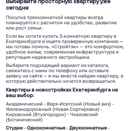
Выбирайте просторную квартиру уже
сегодня
Покупка трехкомнатной квартиры всегда
планируется с расчетом на удобство, развитие
или рост семьи.
Если вы хотите купить 3-комнатную квартиру в
Екатеринбурге и ищете проверенную компанию —
мы готовы помочь. «Стройтэк» — это комфортное,
удобное жилье, современная инфраструктура и
репутация надежного застройщика.
Выберите подходящий вариант из каталога,
свяжитесь с нами по телефону или оставьте
заявку на сайте — и мы вместе найдем квартиру, в
которую действительно хочется возвращаться.
Квартиры в новостройках Екатеринбурга на
ваш выбор:
Академический
-
Верх-Исетский
(
Новый виз
) -
Железнодорожный
(
Новая Сортировка
) -
Кировский
(
Втузгородок
) -
Чкаловский
(
Ботанический
)
Студии
-
Однокомнатные
-
Двухкомнатные
-