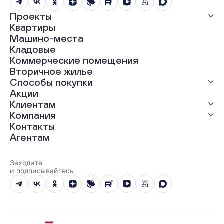
Проекты
Квартиры
Все проекты
Машино-места
ЖК «Абрикос»
Кладовые
ЖК «Гравитация»
Коммерческие помещения
ЖК «Грин Гарден»
Вторичное жилье
ЖК «Динамика»
Способы покупки
ЖК «Мохито»
ЖК «Современник»
Акции
ЖК «Янтарная долина»
Выгодная ипотека
Клиентам
Рассрочка
Компания
Материнский капитал
Ход строительства
Контакты
Трейд-ин
Документы
О нас
Агентам
100% оплата
Выдача ключей
Карьера
Онлайн-оплата
Отзывы
Реализованные проекты
Заходите
Вопросы и ответы
и подписывайтесь
Новости
Юбилейный год