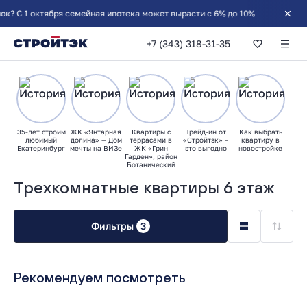
? С 1 октября семейная ипотека может вырасти с 6% до 10%
+7 (343) 318-31-35
35-лет строим
ЖК «Янтарная
Квартиры с
Трейд-ин от
Как выбрать
любимый
долина» — Дом
террасами в
«Стройтэк» –
квартиру в
Екатеринбург
мечты на ВИЗе
ЖК «Грин
это выгодно
новостройке
Гарден», район
Ботанический
Трехкомнатные квартиры 6 этаж
Фильтры
3
Рекомендуем посмотреть