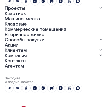
Проекты
Квартиры
Все проекты
Машино-места
ЖК «Абрикос»
Кладовые
ЖК «Гравитация»
Коммерческие помещения
ЖК «Грин Гарден»
Вторичное жилье
ЖК «Динамика»
Способы покупки
ЖК «Мохито»
ЖК «Современник»
Акции
ЖК «Янтарная долина»
Выгодная ипотека
Клиентам
Рассрочка
Компания
Материнский капитал
Ход строительства
Контакты
Трейд-ин
Документы
О нас
Агентам
100% оплата
Выдача ключей
Карьера
Онлайн-оплата
Отзывы
Реализованные проекты
Заходите
Вопросы и ответы
и подписывайтесь
Новости
Юбилейный год