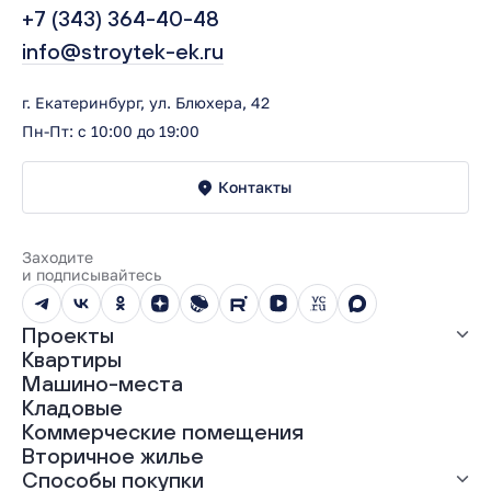
+7 (343) 364-40-48
info@stroytek-ek.ru
г. Екатеринбург, ул. Блюхера, 42
Пн-Пт: с 10:00 до 19:00
Контакты
Заходите
и подписывайтесь
Проекты
Квартиры
Все проекты
Машино-места
ЖК «Абрикос»
Кладовые
ЖК «Гравитация»
Коммерческие помещения
ЖК «Грин Гарден»
Вторичное жилье
ЖК «Динамика»
Способы покупки
ЖК «Мохито»