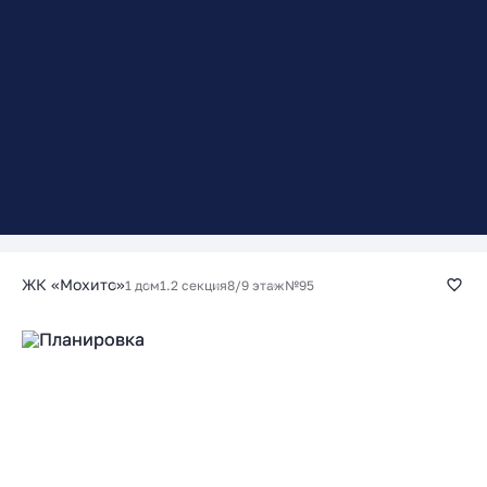
ЖК «Мохито»
1 дом
1.2 секция
8/9 этаж
№95