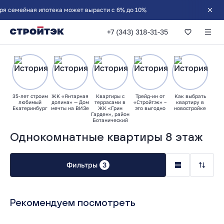
емейная ипотека может вырасти с 6% до 10%
+7 (343) 318-31-35
35-лет строим
ЖК «Янтарная
Квартиры с
Трейд-ин от
Как выбрать
любимый
долина» — Дом
террасами в
«Стройтэк» –
квартиру в
Екатеринбург
мечты на ВИЗе
ЖК «Грин
это выгодно
новостройке
Гарден», район
Ботанический
Однокомнатные квартиры 8 этаж
Фильтры
3
Рекомендуем посмотреть