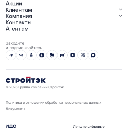
ЖК «Современник»
Акции
ЖК «Янтарная долина»
Выгодная ипотека
Клиентам
Рассрочка
Компания
Материнский капитал
Ход строительства
Контакты
Трейд-ин
Документы
О нас
Агентам
100% оплата
Выдача ключей
Карьера
Онлайн-оплата
Отзывы
Реализованные проекты
Заходите
Вопросы и ответы
и подписывайтесь
Новости
Юбилейный год
© 2026 Группа компаний Стройтэк
Политика в отношении обработки персональных данных
Документы
Лучшие цифровые