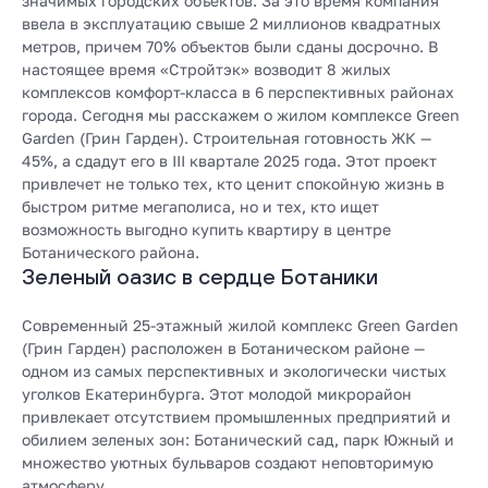
значимых городских объектов. За это время компания
ввела в эксплуатацию свыше 2 миллионов квадратных
метров, причем 70% объектов были сданы досрочно. В
настоящее время «Стройтэк» возводит 8 жилых
комплексов комфорт-класса в 6 перспективных районах
города. Сегодня мы расскажем о
жилом комплексе Green
Garden (Грин Гарден)
. Строительная готовность ЖК —
45%, а сдадут его в III квартале 2025 года. Этот проект
привлечет не только тех, кто ценит спокойную жизнь в
быстром ритме мегаполиса, но и тех, кто ищет
возможность выгодно купить квартиру в центре
Ботанического района.
Зеленый оазис в сердце Ботаники
Современный 25-этажный жилой комплекс Green Garden
(Грин Гарден) расположен в Ботаническом районе —
одном из самых перспективных и экологически чистых
уголков Екатеринбурга. Этот молодой микрорайон
привлекает отсутствием промышленных предприятий и
обилием зеленых зон: Ботанический сад, парк Южный и
множество уютных бульваров создают неповторимую
атмосферу.