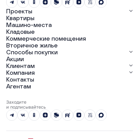
Проекты
Квартиры
Все проекты
Машино-места
ЖК «Абрикос»
Кладовые
ЖК «Гравитация»
Коммерческие помещения
ЖК «Грин Гарден»
Вторичное жилье
ЖК «Динамика»
Способы покупки
ЖК «Мохито»
ЖК «Современник»
Акции
ЖК «Янтарная долина»
Выгодная ипотека
Клиентам
Рассрочка
Компания
Материнский капитал
Ход строительства
Контакты
Трейд-ин
Документы
О нас
Агентам
100% оплата
Выдача ключей
Карьера
Онлайн-оплата
Отзывы
Реализованные проекты
Заходите
Вопросы и ответы
и подписывайтесь
Новости
Юбилейный год