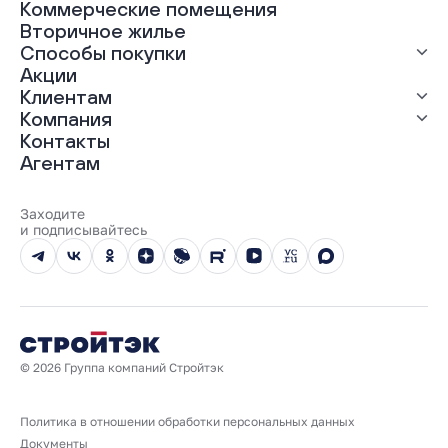
Коммерческие помещения
ЖК «Грин Гарден»
Вторичное жилье
ЖК «Динамика»
Способы покупки
ЖК «Мохито»
ЖК «Современник»
Акции
ЖК «Янтарная долина»
Выгодная ипотека
Клиентам
Рассрочка
Компания
Материнский капитал
Ход строительства
Контакты
Трейд-ин
Документы
О нас
Агентам
100% оплата
Выдача ключей
Карьера
Онлайн-оплата
Отзывы
Реализованные проекты
Заходите
Вопросы и ответы
и подписывайтесь
Новости
Юбилейный год
© 2026 Группа компаний Стройтэк
Политика в отношении обработки персональных данных
Документы