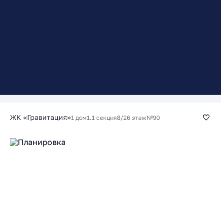
ЖК «Гравитация»
1 дом
1.1 секция
8/26 этаж
№90