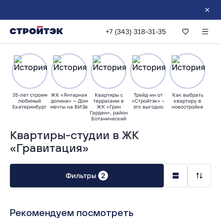
+7 (343) 318-31-35
35-лет строим
ЖК «Янтарная
Квартиры с
Трейд-ин от
Как выбрать
любимый
долина» — Дом
террасами в
«Стройтэк» –
квартиру в
Екатеринбург
мечты на ВИЗе
ЖК «Грин
это выгодно
новостройке
Гарден», район
Ботанический
Квартиры-студии в ЖК
«Гравитация»
Фильтры
2
Рекомендуем посмотреть