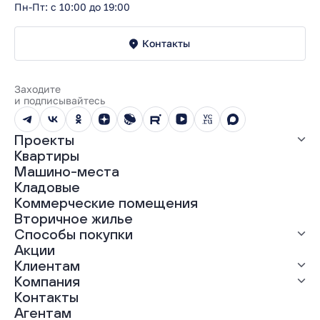
Пн-Пт: с 10:00 до 19:00
Контакты
Заходите
и подписывайтесь
Проекты
Квартиры
Все проекты
Машино-места
ЖК «Абрикос»
Кладовые
ЖК «Гравитация»
Коммерческие помещения
ЖК «Грин Гарден»
Вторичное жилье
ЖК «Динамика»
Способы покупки
ЖК «Мохито»
ЖК «Современник»
Акции
ЖК «Янтарная долина»
Выгодная ипотека
Клиентам
Рассрочка
Компания
Материнский капитал
Ход строительства
Контакты
Трейд-ин
Документы
О нас
Агентам
100% оплата
Выдача ключей