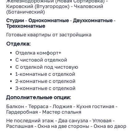
Железнодорожный
(
Новая Сортировка
) -
Кировский
(
Втузгородок
) -
Чкаловский
(
Ботанический
)
Студии
-
Однокомнатные
-
Двухкомнатные
-
Трехкомнатные
Готовые квартиры от застройщика
Отделка:
Отделка комфорт+
С чистовой отделкой
С отделкой под чистовую
1-комнатные с отделкой
2-комнатные с отделкой
3-комнатные с отделкой
Дополнительные опции:
Балкон
-
Терраса
-
Лоджия
-
Кухня гостиная
-
Гардеробная
-
Мастер спальня
Не последний этаж
-
Два санузла
-
Угловая
-
Распашная
-
Окна на две стороны
-
Окна во двор