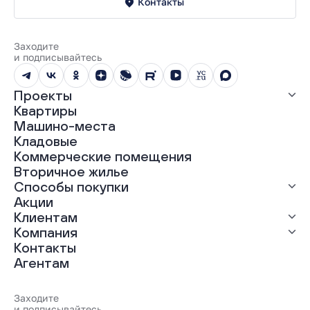
Контакты
Заходите
и подписывайтесь
Проекты
Квартиры
Все проекты
Машино-места
ЖК «Абрикос»
Кладовые
ЖК «Гравитация»
Коммерческие помещения
ЖК «Грин Гарден»
Вторичное жилье
ЖК «Динамика»
Способы покупки
ЖК «Мохито»
ЖК «Современник»
Акции
ЖК «Янтарная долина»
Выгодная ипотека
Клиентам
Рассрочка
Компания
Материнский капитал
Ход строительства
Контакты
Трейд-ин
Документы
О нас
Агентам
100% оплата
Выдача ключей
Карьера
Онлайн-оплата
Отзывы
Реализованные проекты
Заходите
Вопросы и ответы
и подписывайтесь