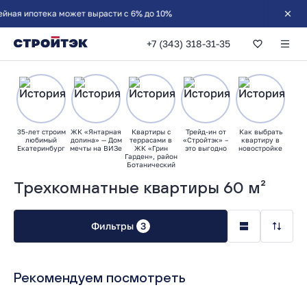
+7 (343) 318-31-35
35-лет строим
ЖК «Янтарная
Квартиры с
Трейд-ин от
Как выбрать
любимый
долина» — Дом
террасами в
«Стройтэк» –
квартиру в
Екатеринбург
мечты на ВИЗе
ЖК «Грин
это выгодно
новостройке
Гарден», район
Ботанический
Трехкомнатные квартиры 60 м²
Фильтры
3
Рекомендуем посмотреть