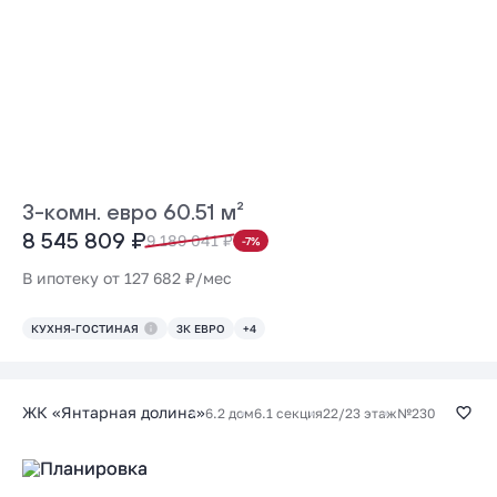
3-комн. евро 60.51 м²
8 545 809 ₽
9 189 041 ₽
-7%
В ипотеку от 127 682 ₽/мес
КУХНЯ-ГОСТИНАЯ
3К ЕВРО
+4
ЖК «Янтарная долина»
6.2 дом
6.1 секция
22/23 этаж
№230