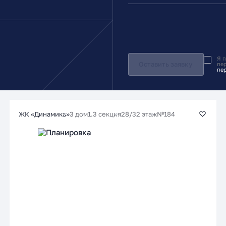
Я 
Оставить заявку
пе
пе
3 дом
1.3 секция
28/32 этаж
№184
ЖК «Динамика»