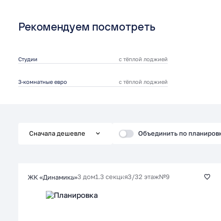
Рекомендуем посмотреть
Студии
с тёплой лоджией
3-комнатные евро
с тёплой лоджией
Объединить по планиров
Сначала дешевле
Сначала дешевле
3 дом
1.3 секция
3/32 этаж
№9
ЖК «Динамика»
Сначала дороже
Площадь меньше
Площадь больше