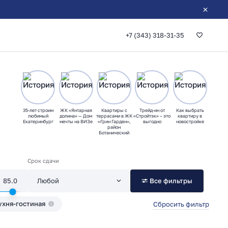
+7 (343) 318-31-35
35-лет строим
ЖК «Янтарная
Квартиры с
Трейд-ин от
Как выбрать
любимый
долина» — Дом
террасами в ЖК
«Стройтэк» – это
квартиру в
Екатеринбург
мечты на ВИЗе
«Грин Гарден»,
выгодно
новостройке
район
Ботанический
Срок сдачи
Все фильтры
ухня-гостиная
Сбросить фильтр