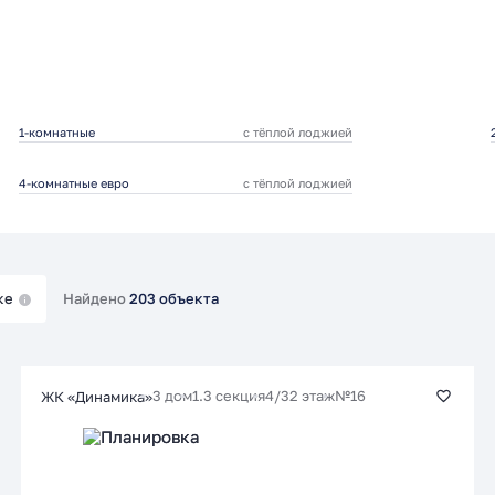
1-комнатные
с тёплой лоджией
4-комнатные евро
с тёплой лоджией
ке
Найдено
203 объекта
3 дом
1.3 секция
4/32 этаж
№16
ЖК «Динамика»