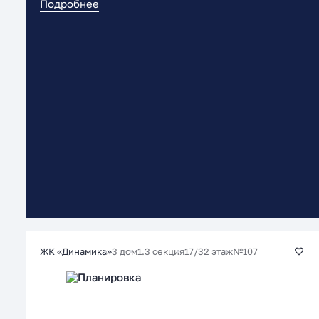
Подробнее
3 дом
1.3 секция
17/32 этаж
№107
ЖК «Динамика»