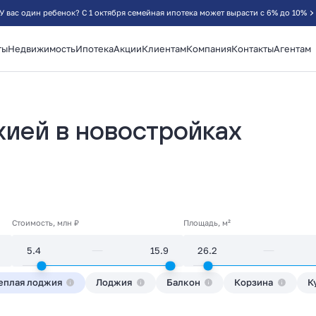
У вас один ребенок? С 1 октября семейная ипотека может вырасти с 6% до 10%
ты
Недвижимость
Ипотека
Акции
Клиентам
Компания
Контакты
Агентам
жией в новостройках
Стоимость, млн ₽
Площадь, м²
еплая лоджия
Лоджия
Балкон
Корзина
К