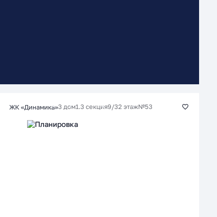
3 дом
1.3 секция
9/32 этаж
№53
ЖК «Динамика»