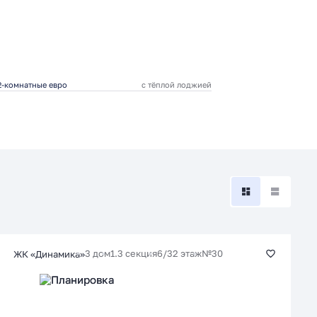
2-комнатные евро
с тёплой лоджией
3 дом
1.3 секция
6/32 этаж
№30
ЖК «Динамика»