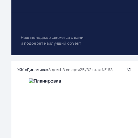
Наш менеджер свяжется с вами
и подберет наилучший объект
3 дом
1.3 секция
25/32 этаж
№163
ЖК «Динамика»