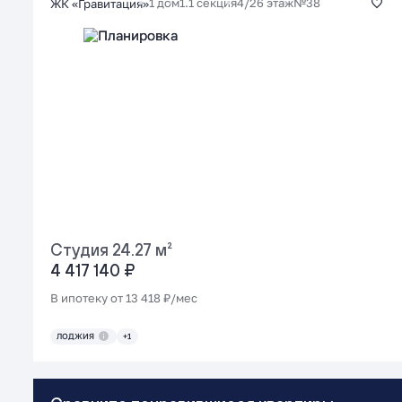
1 дом
1.1 секция
4/26 этаж
№38
ЖК «Гравитация»
Сначала дороже
Площадь меньше
Площадь больше
Сдача раньше
Сдача позже
Этажи снизу
Этажи сверху
Студия 24.27 м²
4 417 140 ₽
В ипотеку от 13 418 ₽/мес
ЛОДЖИЯ
+1