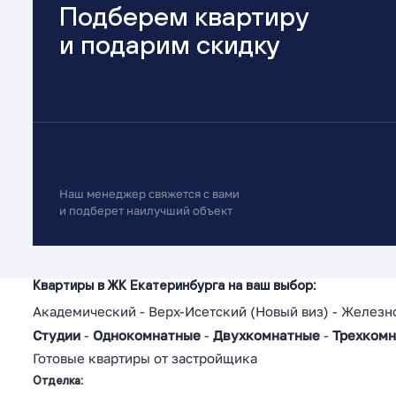
Подберем квартиру
и подарим скидку
Наш менеджер свяжется с вами
и подберет наилучший объект
Квартиры в ЖК Екатеринбурга на ваш выбор:
Академический
-
Верх-Исетский
(
Новый виз
) -
Железн
Студии
-
Однокомнатные
-
Двухкомнатные
-
Трехком
Готовые квартиры от застройщика
Отделка: