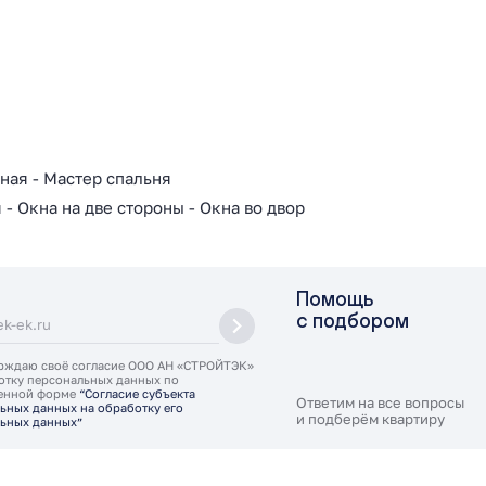
бная
-
Мастер спальня
я
-
Окна на две стороны
-
Окна во двор
Помощь
с подбором
рждаю своё согласие ООО АН «СТРОЙТЭК»
отку персональных данных по
ленной форме
“Согласие субъекта
Ответим на все вопросы
ьных данных на обработку его
и подберём квартиру
ьных данных”