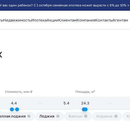
У вас один ребенок? С 1 октября семейная ипотека может вырасти с 6% до 10%
ты
Недвижимость
Ипотека
Акции
Клиентам
Компания
Контакты
Агентам
ж
Стоимость, млн ₽
Площадь, м²
еплая лоджия
Лоджия
Балкон
Корзина
К