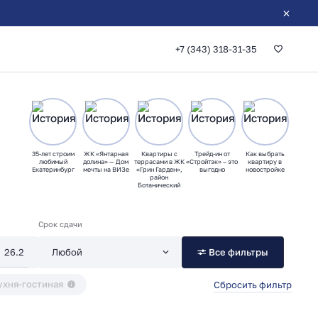
+7 (343) 318-31-35
35-лет строим
ЖК «Янтарная
Квартиры с
Трейд-ин от
Как выбрать
любимый
долина» — Дом
террасами в ЖК
«Стройтэк» – это
квартиру в
Екатеринбург
мечты на ВИЗе
«Грин Гарден»,
выгодно
новостройке
район
Ботанический
Срок сдачи
Все фильтры
ухня-гостиная
Сбросить фильтр