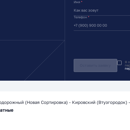
Имя
*
Телефон
*
Я 
Оставить заявку
пе
пе
одорожный
(
Новая Сортировка
) -
Кировский
(
Втузгородок
) 
натные