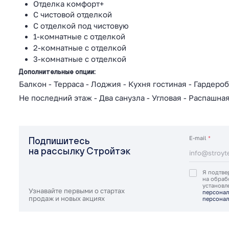
Отделка комфорт+
С чистовой отделкой
С отделкой под чистовую
1-комнатные с отделкой
2-комнатные с отделкой
3-комнатные с отделкой
Дополнительные опции:
Балкон
-
Терраса
-
Лоджия
-
Кухня гостиная
-
Гардеро
Не последний этаж
-
Два санузла
-
Угловая
-
Распашна
E-mail
*
Подпишитесь
на рассылку Стройтэк
Я подтве
на обраб
установ
Узнавайте первыми о стартах
персонал
продаж и новых акциях
персонал