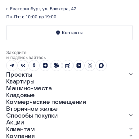
г. Екатеринбург, ул. Блюхера, 42
Пн-Пт: с 10:00 до 19:00
Контакты
Заходите
и подписывайтесь
Проекты
Квартиры
Все проекты
Машино-места
ЖК «Абрикос»
Кладовые
ЖК «Гравитация»
Коммерческие помещения
ЖК «Грин Гарден»
Вторичное жилье
ЖК «Динамика»
Способы покупки
ЖК «Мохито»
ЖК «Современник»
Акции
ЖК «Янтарная долина»
Выгодная ипотека
Клиентам
Рассрочка
Компания
Материнский капитал