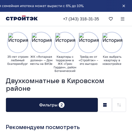
емейная ипотека может вырасти с 6% до 10%
+7 (343) 318-31-35
35-лет строим
ЖК «Янтарная
Квартиры с
Трейд-ин от
Как выбрать
любимый
долина» — Дом
террасами в
«Стройтэк» –
квартиру в
Екатеринбург
мечты на ВИЗе
ЖК «Грин
это выгодно
новостройке
Гарден», район
Ботанический
Двухкомнатные в Кировском
районе
Фильтры
2
Рекомендуем посмотреть