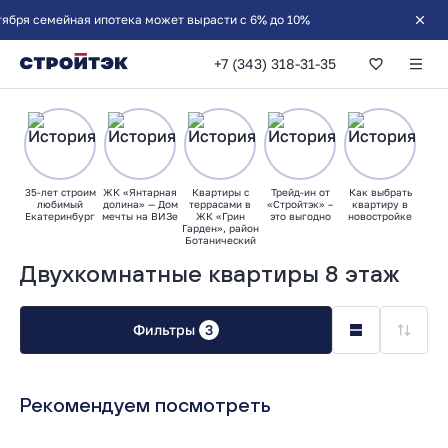
бря семейная ипотека может вырасти с 6% до 10%
+7 (343) 318-31-35
35-лет строим
ЖК «Янтарная
Квартиры с
Трейд-ин от
Как выбрать
любимый
долина» — Дом
террасами в
«Стройтэк» –
квартиру в
Екатеринбург
мечты на ВИЗе
ЖК «Грин
это выгодно
новостройке
Гарден», район
Ботанический
Двухкомнатные квартиры 8 этаж
Фильтры
3
Рекомендуем посмотреть