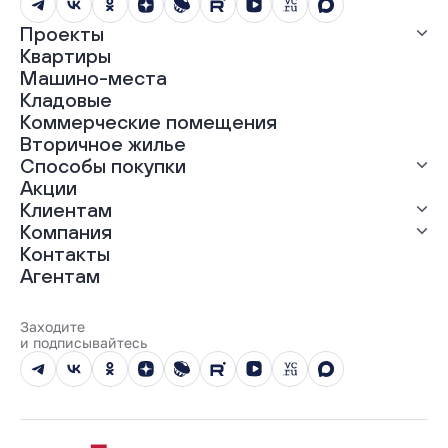
Проекты
Квартиры
Все проекты
Машино-места
ЖК «Абрикос»
Кладовые
ЖК «Гравитация»
Коммерческие помещения
ЖК «Грин Гарден»
Вторичное жилье
ЖК «Динамика»
Способы покупки
ЖК «Мохито»
ЖК «Современник»
Акции
ЖК «Янтарная долина»
Выгодная ипотека
Клиентам
Рассрочка
Компания
Материнский капитал
Ход строительства
Контакты
Трейд-ин
Документы
О нас
Агентам
100% оплата
Выдача ключей
Карьера
Онлайн-оплата
Отзывы
Реализованные проекты
Заходите
Вопросы и ответы
и подписывайтесь
Новости
Юбилейный год