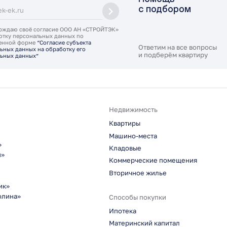
с подбором
рждаю своё согласие ООО АН «СТРОЙТЭК»
отку персональных данных по
ленной форме
“Согласие субъекта
Ответим на все вопросы
ьных данных на обработку его
и подберём квартиру
ьных данных”
Недвижимость
Квартиры
Машино-места
»
Кладовые
н»
Коммерческие помещения
Вторичное жилье
ик»
олина»
Способы покупки
Ипотека
Материнский капитал