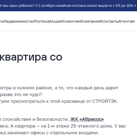
У вас один ребенок? С 1 октября семейная ипотека может вырасти с 6% до 10%
ты
Недвижимость
Ипотека
Акции
Клиентам
Компания
Контакты
Агентам
квартира со
етры в нужном районе, а то, что каждый день дарит
разве это не чудо?
етуем присмотреться к этой красавице от СТРОЙТЭК.
е спокойствия и безопасности.
ЖК «Абрикос»
ка. А квартира — на 1-м этаже 25-этажного дома. У вас
ажа занимают офисы с отдельными входами.