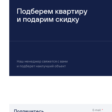
Подберем квартиру
и подарим скидку
Наш менеджер свяжется с вами
и подберет наилучший объект
E-mail
*
Подпишитесь