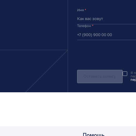
Имя
*
Телефон
*
Я 
Оставить заявку
пе
пе
Помощь