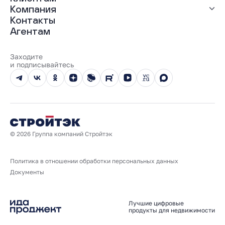
Рассрочка
Компания
Материнский капитал
Ход строительства
Контакты
Трейд-ин
Документы
О нас
Агентам
100% оплата
Выдача ключей
Карьера
Онлайн-оплата
Отзывы
Реализованные проекты
Заходите
Вопросы и ответы
и подписывайтесь
Новости
Юбилейный год
© 2026 Группа компаний Стройтэк
Политика в отношении обработки персональных данных
Документы
Лучшие цифровые
продукты для недвижимости