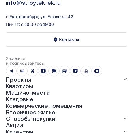
info@stroytek-ek.ru
г. Екатеринбург, ул. Блюхера, 42
Пн-Пт: с 10:00 до 19:00
Контакты
Заходите
и подписывайтесь
Проекты
Квартиры
Все проекты
Машино-места
ЖК «Абрикос»
Кладовые
ЖК «Гравитация»
Коммерческие помещения
ЖК «Грин Гарден»
Вторичное жилье
ЖК «Динамика»
Способы покупки
ЖК «Мохито»
ЖК «Современник»
Акции
ЖК «Янтарная долина»
Выгодная ипотека
Клиентам