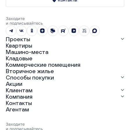
Заходите
и подписывайтесь
Проекты
Квартиры
Все проекты
Машино-места
ЖК «Абрикос»
Кладовые
ЖК «Гравитация»
Коммерческие помещения
ЖК «Грин Гарден»
Вторичное жилье
ЖК «Динамика»
Способы покупки
ЖК «Мохито»
ЖК «Современник»
Акции
ЖК «Янтарная долина»
Выгодная ипотека
Клиентам
Рассрочка
Компания
Материнский капитал
Ход строительства
Контакты
Трейд-ин
Документы
О нас
Агентам
100% оплата
Выдача ключей
Карьера
Онлайн-оплата
Отзывы
Реализованные проекты
Заходите
Вопросы и ответы
и подписывайтесь