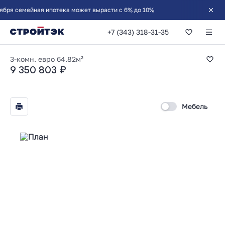
я семейная ипотека может вырасти с 6% до 10%
+7 (343) 318-31-35
2-комнатная 64.82
3-комн. евро
64.82м²
9 350 803 ₽
Мебель