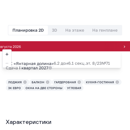
Планировка 2D
3D
На этаже
На генплане
та 2026
6.2 дом
6.1 секц.
эт. 8/23
№71
ЖК «Янтарная долина»
Сдача
I квартал 2027
ЛОДЖИЯ
БАЛКОН
ГАРДЕРОБНАЯ
КУХНЯ-ГОСТИНАЯ
3К ЕВРО
ОКНА НА ДВЕ СТОРОНЫ
УГЛОВАЯ
Характеристики