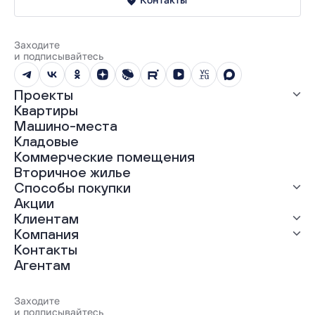
Заходите
и подписывайтесь
Проекты
Квартиры
Все проекты
Машино-места
ЖК «Абрикос»
Кладовые
ЖК «Гравитация»
Коммерческие помещения
ЖК «Грин Гарден»
Вторичное жилье
ЖК «Динамика»
Способы покупки
ЖК «Мохито»
ЖК «Современник»
Акции
ЖК «Янтарная долина»
Выгодная ипотека
Клиентам
Рассрочка
Компания
Материнский капитал
Ход строительства
Контакты
Трейд-ин
Документы
О нас
Агентам
100% оплата
Выдача ключей
Карьера
Онлайн-оплата
Отзывы
Реализованные проекты
Заходите
Вопросы и ответы
и подписывайтесь