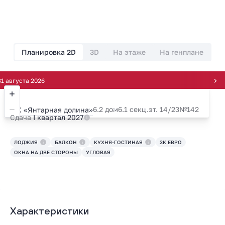
Планировка 2D
3D
На этаже
На генплане
густа 2026
6.2 дом
6.1 секц.
эт. 14/23
№142
ЖК «Янтарная долина»
Сдача
I квартал 2027
ЛОДЖИЯ
БАЛКОН
КУХНЯ-ГОСТИНАЯ
3К ЕВРО
ОКНА НА ДВЕ СТОРОНЫ
УГЛОВАЯ
Характеристики