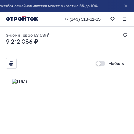
ября семейная ипотека может вырасти с 6% до 10%
+7 (343) 318-31-35
2-комнатная 63.0
3-комн. евро
63.03м²
9 212 086 ₽
Мебель