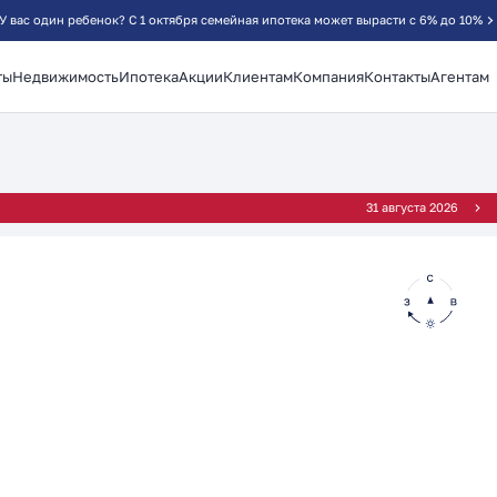
У вас один ребенок? С 1 октября семейная ипотека может вырасти с 6% до 10%
ты
Недвижимость
Ипотека
Акции
Клиентам
Компания
Контакты
Агентам
²
31 августа 2026