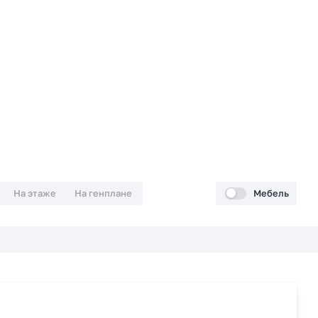
На этаже
На генплане
Мебель