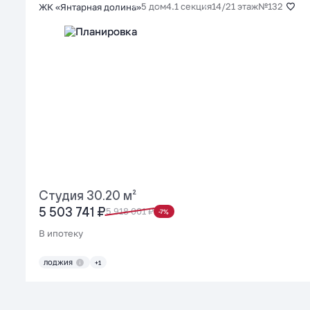
5 дом
4.1 секция
14/21 этаж
№132
ЖК «Янтарная долина»
Студия 30.20 м²
5 503 741 ₽
5 918 001 ₽
-7%
В ипотеку
ЛОДЖИЯ
+1