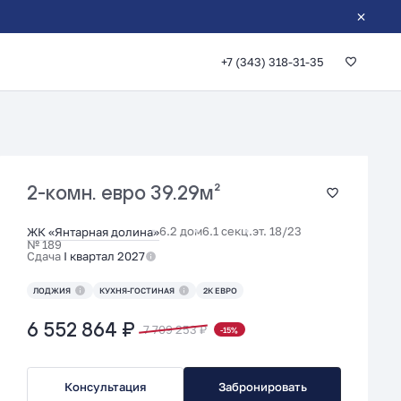
+7 (343) 318-31-35
2-комн. евро
39.29м²
6.2 дом
6.1 секц.
эт. 18/23
ЖК «Янтарная долина»
№ 189
Сдача
I квартал 2027
ЛОДЖИЯ
КУХНЯ-ГОСТИНАЯ
2К ЕВРО
6 552 864 ₽
7 709 253 ₽
-15%
Консультация
Забронировать