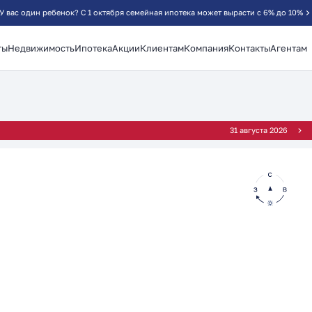
У вас один ребенок? С 1 октября семейная ипотека может вырасти с 6% до 10%
ты
Недвижимость
Ипотека
Акции
Клиентам
Компания
Контакты
Агентам
²
31 августа 2026