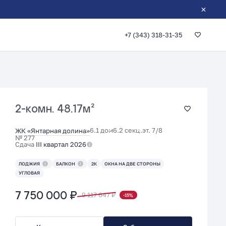
+7 (343) 318-31-35
2-комн.
48.17м²
6.1 дом
6.2 секц.
эт. 7/8
ЖК «Янтарная долина»
№ 277
Сдача
III квартал 2026
ЛОДЖИЯ
БАЛКОН
2К
ОКНА НА ДВЕ СТОРОНЫ
УГЛОВАЯ
7 750 000 ₽
9 117 647 ₽
-15%