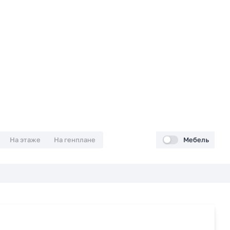
На этаже
На генплане
Мебель