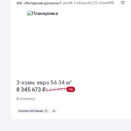
5 дом
4.1 секция
2/21 этаж
№8
ЖК «Янтарная долина»
3-комн. евро 56.34 м²
8 345 673 ₽
8 973 841 ₽
-7%
В ипотеку
КУХНЯ-ГОСТИНАЯ
+1