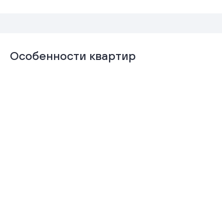
Особенности квартир
Отделка
Гардеробная
«Комфорт+»