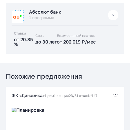
Стандартная
Абсолют банк
от 17.89 %
1 программа
до 30 лет
от 173 832 ₽/мес
Ставка
Срок
Заказать консультацию
Ежемесячный платеж
от 20.85
до 30 лет
от 202 019 ₽/мес
%
Подать заявку застройщику
Стандартная
от 20.85 %
до 30 лет
от 202 019 ₽/мес
Похожие предложения
Заказать консультацию
ЖК «Динамика»
1 дом
1 секция
23/31 этаж
№147
Подать заявку застройщику