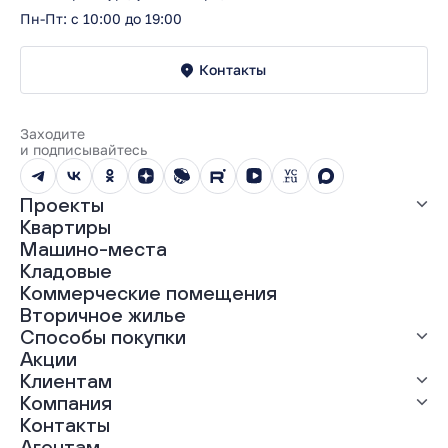
Пн-Пт: с 10:00 до 19:00
Контакты
Заходите
и подписывайтесь
Проекты
Квартиры
Все проекты
Машино-места
ЖК «Абрикос»
Кладовые
ЖК «Гравитация»
Коммерческие помещения
ЖК «Грин Гарден»
Вторичное жилье
ЖК «Динамика»
Способы покупки
ЖК «Мохито»
ЖК «Современник»
Акции
ЖК «Янтарная долина»
Выгодная ипотека
Клиентам
Рассрочка
Компания
Материнский капитал
Ход строительства
Контакты
Трейд-ин
Документы
О нас
Агентам