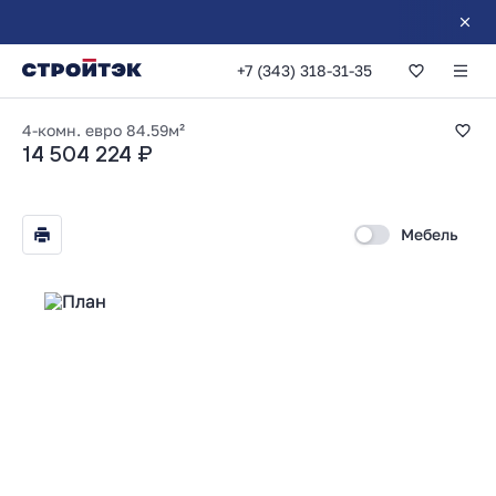
+7 (343) 318-31-35
3-комнатная 84.59
4-комн. евро
84.59м²
14 504 224 ₽
Мебель