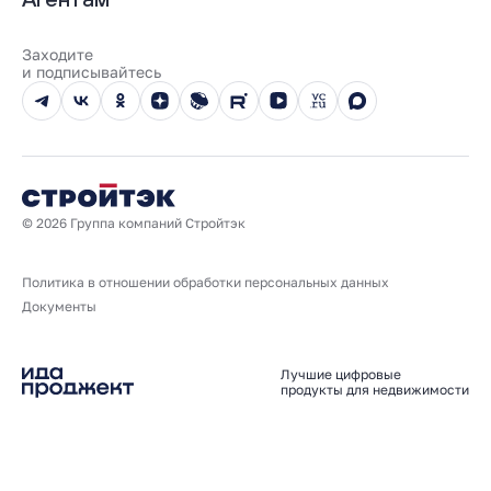
100% оплата
Выдача ключей
Карьера
Онлайн-оплата
Отзывы
Реализованные проекты
Заходите
Вопросы и ответы
и подписывайтесь
Новости
Юбилейный год
© 2026 Группа компаний Стройтэк
Политика в отношении обработки персональных данных
Документы
Лучшие цифровые
продукты для недвижимости