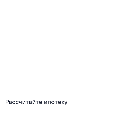
Тёплая лоджия
Терраса
Подробнее
Подробнее
Рассчитайте ипотеку