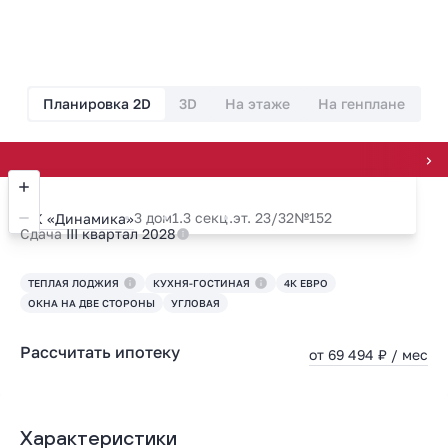
Планировка 2D
3D
На этаже
На генплане
Всегда на 
3 дом
1.3 секц.
эт. 23/32
№152
ЖК «Динамика»
Сдача
III квартал 2028
ТЕПЛАЯ ЛОДЖИЯ
КУХНЯ-ГОСТИНАЯ
4К ЕВРО
ОКНА НА ДВЕ СТОРОНЫ
УГЛОВАЯ
Рассчитать ипотеку
от 69 494 ₽ / мес
Характеристики