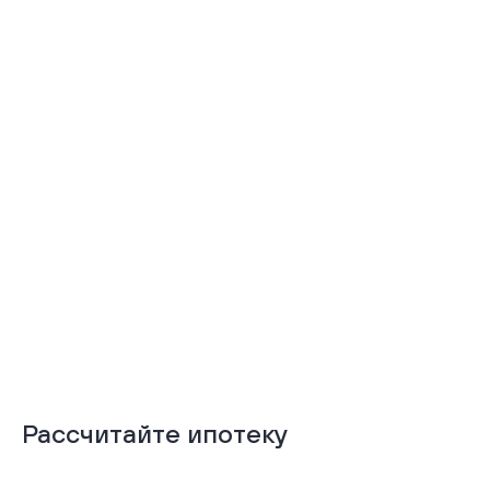
Тёплая лоджия
Терраса
Подробнее
Подробнее
Рассчитайте ипотеку