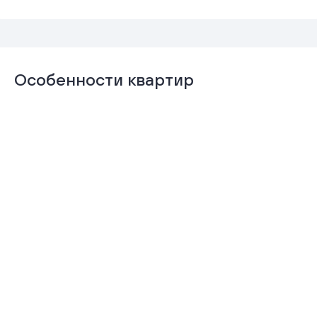
Особенности квартир
Отделка
Гардеробная
«Комфорт+»