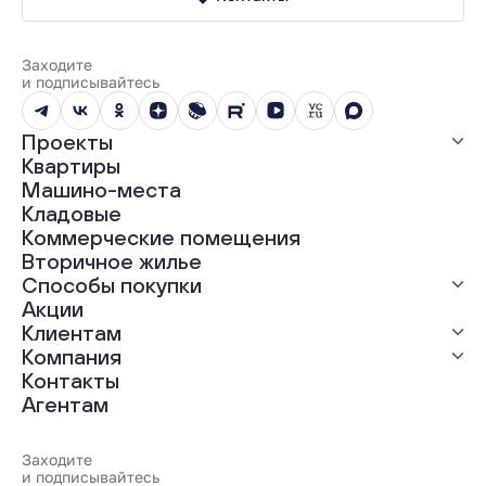
Заходите
и подписывайтесь
Проекты
Квартиры
Все проекты
Машино-места
ЖК «Абрикос»
Кладовые
ЖК «Гравитация»
Коммерческие помещения
ЖК «Грин Гарден»
Вторичное жилье
ЖК «Динамика»
Способы покупки
ЖК «Мохито»
ЖК «Современник»
Акции
ЖК «Янтарная долина»
Выгодная ипотека
Клиентам
Рассрочка
Компания
Материнский капитал
Ход строительства
Контакты
Трейд-ин
Документы
О нас
Агентам
100% оплата
Выдача ключей
Карьера
Онлайн-оплата
Отзывы
Реализованные проекты
Заходите
Вопросы и ответы
и подписывайтесь