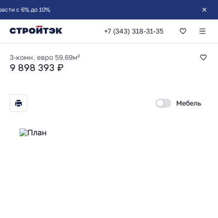
о 10%
+7 (343) 318-31-35
2-комнатная 59.69
3-комн. евро
59.69м²
9 898 393 ₽
Мебель