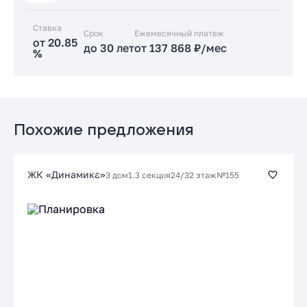
Ставка
Срок
Заказать консультацию
Ежемесячный платеж
от 20.85
до 30 лет
от 137 868 ₽/мес
%
Подать заявку застройщику
Стандартная
от 20.85 %
до 30 лет
от 137 868 ₽/мес
Похожие предложения
Заказать консультацию
ЖК «Динамика»
3 дом
1.3 секция
24/32 этаж
№155
Подать заявку застройщику