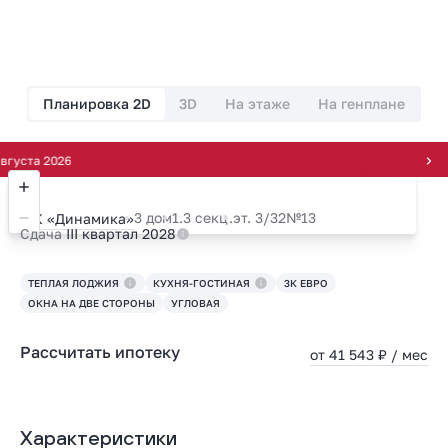
Планировка 2D
3D
На этаже
На генплане
2026
3 дом
1.3 секц.
эт. 3/32
№13
ЖК «Динамика»
Сдача
III квартал 2028
ТЕПЛАЯ ЛОДЖИЯ
КУХНЯ-ГОСТИНАЯ
3К ЕВРО
ОКНА НА ДВЕ СТОРОНЫ
УГЛОВАЯ
Рассчитать ипотеку
от 41 543 ₽ / мес
Характеристики