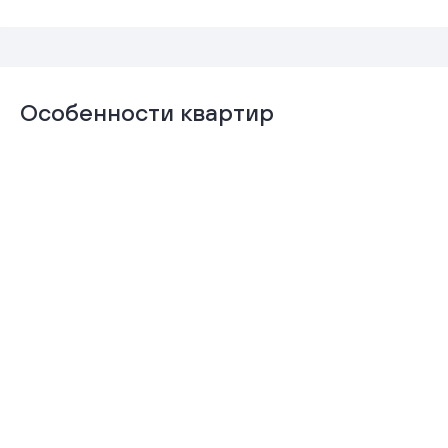
Особенности квартир
Отделка
Гардеробная
«Комфорт+»