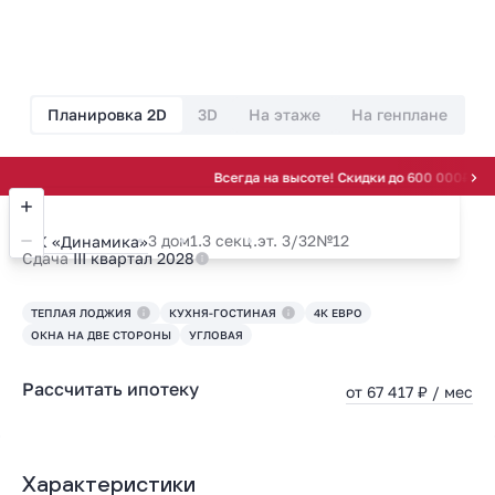
Планировка 2D
3D
На этаже
На генплане
Всегда на высоте! Скидки до 600 000₽ на видовы
3 дом
1.3 секц.
эт. 3/32
№12
ЖК «Динамика»
Сдача
III квартал 2028
ТЕПЛАЯ ЛОДЖИЯ
КУХНЯ-ГОСТИНАЯ
4К ЕВРО
ОКНА НА ДВЕ СТОРОНЫ
УГЛОВАЯ
Рассчитать ипотеку
от 67 417 ₽ / мес
Характеристики