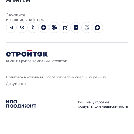
100% оплата
Выдача ключей
Карьера
Онлайн-оплата
Отзывы
Реализованные проекты
Заходите
Вопросы и ответы
и подписывайтесь
Новости
Юбилейный год
© 2026 Группа компаний Стройтэк
Политика в отношении обработки персональных данных
Документы
Лучшие цифровые
продукты для недвижимости