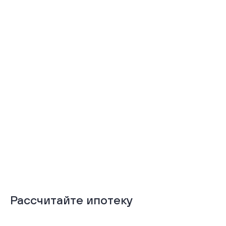
Тёплая лоджия
Терраса
Подробнее
Подробнее
Рассчитайте ипотеку