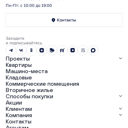
Пн-Пт: с 10:00 до 19:00
Контакты
Заходите
и подписывайтесь
Проекты
Квартиры
Все проекты
Машино-места
ЖК «Абрикос»
Кладовые
ЖК «Гравитация»
Коммерческие помещения
ЖК «Грин Гарден»
Вторичное жилье
ЖК «Динамика»
Способы покупки
ЖК «Мохито»
ЖК «Современник»
Акции
ЖК «Янтарная долина»
Выгодная ипотека
Клиентам
Рассрочка
Компания
Материнский капитал
Ход строительства
Контакты
Трейд-ин
Документы
О нас
Агентам