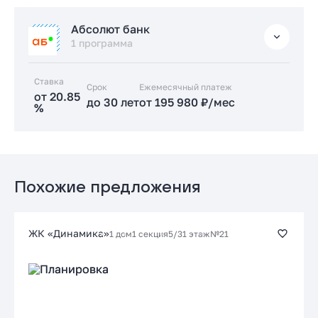
Стандартная
Абсолют банк
от 17.89 %
1 программа
до 30 лет
от 168 636 ₽/мес
Ставка
Срок
Заказать консультацию
Ежемесячный платеж
от 20.85
до 30 лет
от 195 980 ₽/мес
%
Подать заявку застройщику
Стандартная
от 20.85 %
до 30 лет
от 195 980 ₽/мес
Похожие предложения
Заказать консультацию
ЖК «Динамика»
1 дом
1 секция
5/31 этаж
№21
Подать заявку застройщику