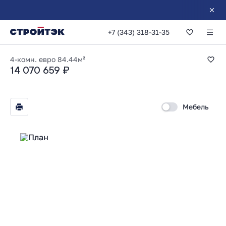
У вас 
+7 (343) 318-31-35
3-комнатная 84.44
4-комн. евро
84.44м²
14 070 659 ₽
Мебель