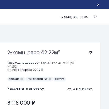
+7 (343) 318-31-35
2-комн. евро
42.22м²
7.1 дом
7.1 секц.
эт. 16/25
ЖК «Современник»
№ 151
Сдача
II квартал 2027
ЛОДЖИЯ
КУХНЯ-ГОСТИНАЯ
2К ЕВРО
Рассчитать ипотеку
от 34 071 ₽ / мес
8 118 000 ₽