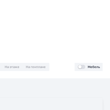
На этаже
На генплане
Мебель