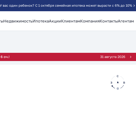
У вас один ребенок? С 1 октября семейная ипотека может вырасти с 6% до 10%
ты
Недвижимость
Ипотека
Акции
Клиентам
Компания
Контакты
Агентам
²
6 оч.!
31 августа 2026