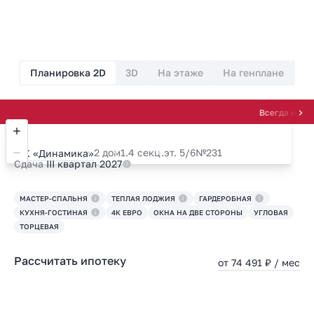
Планировка 2D
3D
На этаже
На генплане
Всегда на высоте! 
2 дом
1.4 секц.
эт. 5/6
№231
ЖК «Динамика»
Сдача
III квартал 2027
МАСТЕР-СПАЛЬНЯ
ТЕПЛАЯ ЛОДЖИЯ
ГАРДЕРОБНАЯ
КУХНЯ-ГОСТИНАЯ
4К ЕВРО
ОКНА НА ДВЕ СТОРОНЫ
УГЛОВАЯ
ТОРЦЕВАЯ
Рассчитать ипотеку
от 74 491 ₽ / мес