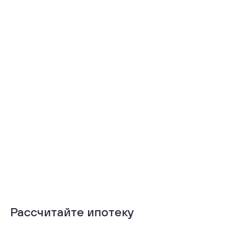
Тёплая лоджия
Терраса
Подробнее
Подробнее
Рассчитайте ипотеку