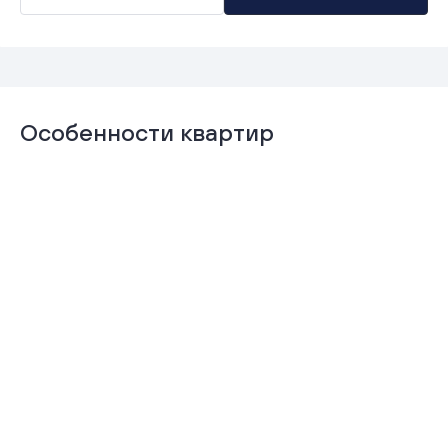
Особенности квартир
Отделка
Гардеробная
«Комфорт+»