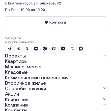
г. Екатеринбург, ул. Блюхера, 42
Пн-Пт: с 10:00 до 19:00
Контакты
Заходите
и подписывайтесь
Проекты
Квартиры
Все проекты
Машино-места
ЖК «Абрикос»
Кладовые
ЖК «Гравитация»
Коммерческие помещения
ЖК «Грин Гарден»
Вторичное жилье
ЖК «Динамика»
Способы покупки
ЖК «Мохито»
ЖК «Современник»
Акции
ЖК «Янтарная долина»
Выгодная ипотека
Клиентам
Рассрочка
Компания
Материнский капитал
Ход строительства
Контакты