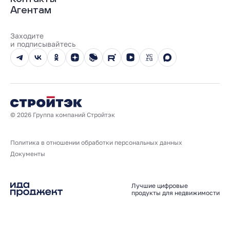
Трейд-ин
Документы
О нас
Агентам
100% оплата
Выдача ключей
Карьера
Онлайн-оплата
Отзывы
Реализованные проекты
Заходите
Вопросы и ответы
и подписывайтесь
Новости
Юбилейный год
© 2026 Группа компаний Стройтэк
Политика в отношении обработки персональных данных
Документы
Лучшие цифровые
продукты для недвижимости