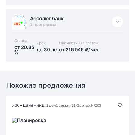
Подать заявку застройщику
Стандартная
Абсолют банк
от 17.89 %
1 программа
до 30 лет
от 186 332 ₽/мес
Ставка
Срок
Заказать консультацию
Ежемесячный платеж
от 20.85
до 30 лет
от 216 546 ₽/мес
%
Подать заявку застройщику
Стандартная
от 20.85 %
до 30 лет
от 216 546 ₽/мес
Похожие предложения
Заказать консультацию
ЖК «Динамика»
1 дом
1 секция
31/31 этаж
№203
Подать заявку застройщику