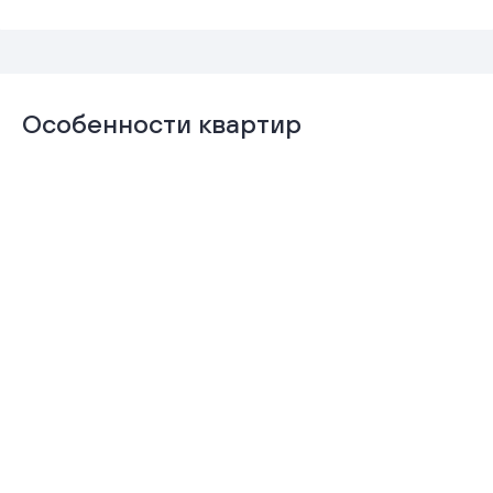
Особенности квартир
Отделка
Гардеробная
«Комфорт+»