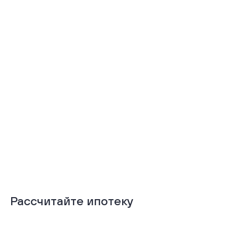
Тёплая лоджия
Терраса
Подробнее
Подробнее
Рассчитайте ипотеку