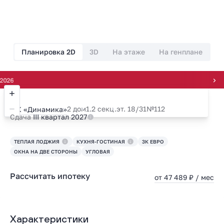
Планировка 2D
3D
На этаже
На генплане
Всегда
2 дом
1.2 секц.
эт. 18/31
№112
ЖК «Динамика»
Сдача
III квартал 2027
ТЕПЛАЯ ЛОДЖИЯ
КУХНЯ-ГОСТИНАЯ
3К ЕВРО
ОКНА НА ДВЕ СТОРОНЫ
УГЛОВАЯ
Рассчитать ипотеку
от 47 489 ₽ / мес
Характеристики