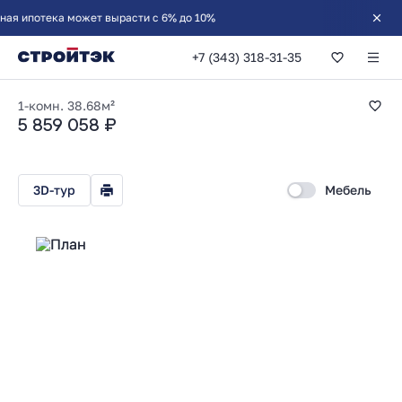
+7 (343) 318-31-35
1-комнатная 38.68
1-комн.
38.68м²
5 859 058 ₽
3D-тур
Мебель