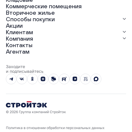
ЖК «Гравитация»
Коммерческие помещения
ЖК «Грин Гарден»
Вторичное жилье
ЖК «Динамика»
Способы покупки
ЖК «Мохито»
ЖК «Современник»
Акции
ЖК «Янтарная долина»
Выгодная ипотека
Клиентам
Рассрочка
Компания
Материнский капитал
Ход строительства
Контакты
Трейд-ин
Документы
О нас
Агентам
100% оплата
Выдача ключей
Карьера
Онлайн-оплата
Отзывы
Реализованные проекты
Заходите
Вопросы и ответы
и подписывайтесь
Новости
Юбилейный год
© 2026 Группа компаний Стройтэк
Политика в отношении обработки персональных данных