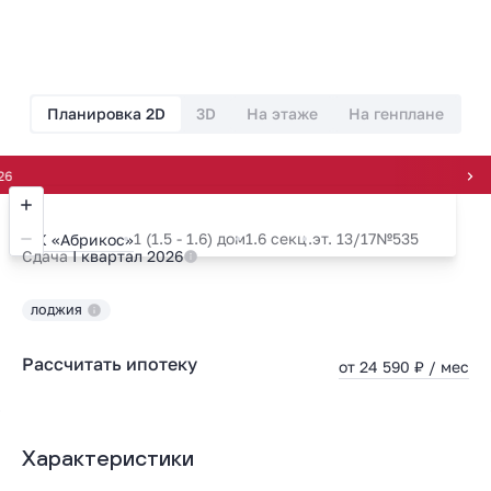
Планировка 2D
3D
На этаже
На генплане
Формула 
1 (1.5 - 1.6) дом
1.6 секц.
эт. 13/17
№535
ЖК «Абрикос»
Сдача
I квартал 2026
ЛОДЖИЯ
Рассчитать ипотеку
от 24 590 ₽ / мес
Характеристики