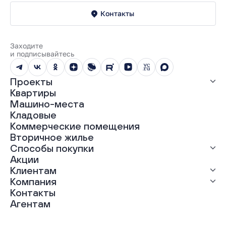
Контакты
Заходите
и подписывайтесь
Проекты
Квартиры
Все проекты
Машино-места
ЖК «Абрикос»
Кладовые
ЖК «Гравитация»
Коммерческие помещения
ЖК «Грин Гарден»
Вторичное жилье
ЖК «Динамика»
Способы покупки
ЖК «Мохито»
ЖК «Современник»
Акции
ЖК «Янтарная долина»
Выгодная ипотека
Клиентам
Рассрочка
Компания
Материнский капитал
Ход строительства
Контакты
Трейд-ин
Документы
О нас
Агентам
100% оплата
Выдача ключей
Карьера
Онлайн-оплата
Отзывы