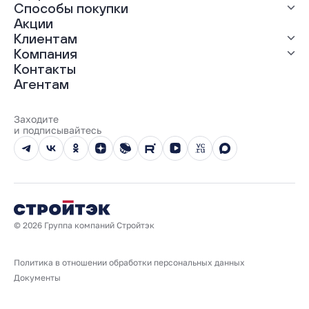
Способы покупки
ЖК «Мохито»
ЖК «Современник»
Акции
ЖК «Янтарная долина»
Выгодная ипотека
Клиентам
Рассрочка
Компания
Материнский капитал
Ход строительства
Контакты
Трейд-ин
Документы
О нас
Агентам
100% оплата
Выдача ключей
Карьера
Онлайн-оплата
Отзывы
Реализованные проекты
Заходите
Вопросы и ответы
и подписывайтесь
Новости
Юбилейный год
© 2026 Группа компаний Стройтэк
Политика в отношении обработки персональных данных
Документы