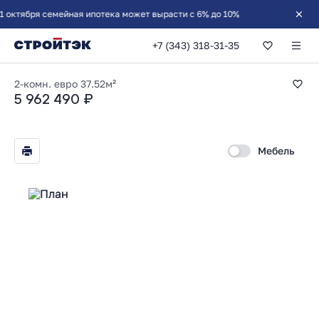
тября семейная ипотека может вырасти с 6% до 10%
+7 (343) 318-31-35
1-комнатная 37.52
2-комн. евро
37.52м²
5 962 490 ₽
Мебель