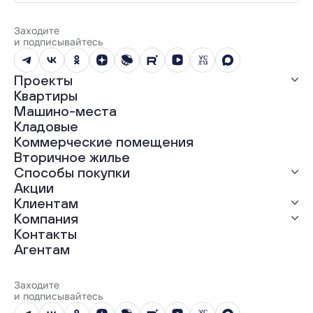
Заходите
и подписывайтесь
Проекты
Квартиры
Все проекты
Машино-места
ЖК «Абрикос»
Кладовые
ЖК «Гравитация»
Коммерческие помещения
ЖК «Грин Гарден»
Вторичное жилье
ЖК «Динамика»
Способы покупки
ЖК «Мохито»
ЖК «Современник»
Акции
ЖК «Янтарная долина»
Выгодная ипотека
Клиентам
Рассрочка
Компания
Материнский капитал
Ход строительства
Контакты
Трейд-ин
Документы
О нас
Агентам
100% оплата
Выдача ключей
Карьера
Онлайн-оплата
Отзывы
Реализованные проекты
Заходите
Вопросы и ответы
и подписывайтесь
Новости