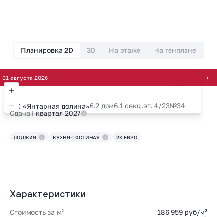
Планировка 2D
3D
На этаже
На генплане
вгуста 2026
6.2 дом
6.1 секц.
эт. 4/23
№34
ЖК «Янтарная долина»
Сдача
I квартал 2027
ЛОДЖИЯ
КУХНЯ-ГОСТИНАЯ
2К ЕВРО
Характеристики
Стоимость за м²
186 959 руб/м²