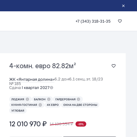
+7 (343) 318-31-35
4-комн. евро
82.82м²
6.2 дом
6.1 секц.
эт. 18/23
ЖК «Янтарная долина»
№ 185
Сдача
I квартал 2027
ЛОДЖИЯ
БАЛКОН
ГАРДЕРОБНАЯ
КУХНЯ-ГОСТИНАЯ
4К ЕВРО
ОКНА НА ДВЕ СТОРОНЫ
УГЛОВАЯ
12 010 970 ₽
14 130 554 ₽
-15%