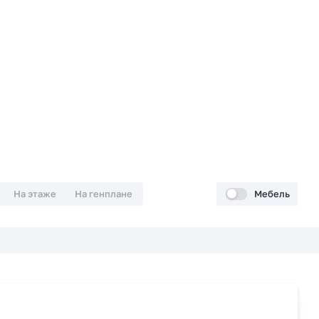
На этаже
На генплане
Мебель