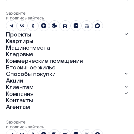
Заходите
и подписывайтесь
Проекты
Квартиры
Все проекты
Машино-места
ЖК «Абрикос»
Кладовые
ЖК «Гравитация»
Коммерческие помещения
ЖК «Грин Гарден»
Вторичное жилье
ЖК «Динамика»
Способы покупки
ЖК «Мохито»
ЖК «Современник»
Акции
ЖК «Янтарная долина»
Выгодная ипотека
Клиентам
Рассрочка
Компания
Материнский капитал
Ход строительства
Контакты
Трейд-ин
Документы
О нас
Агентам
100% оплата
Выдача ключей
Карьера
Онлайн-оплата
Отзывы
Реализованные проекты
Заходите
Вопросы и ответы
и подписывайтесь
Новости