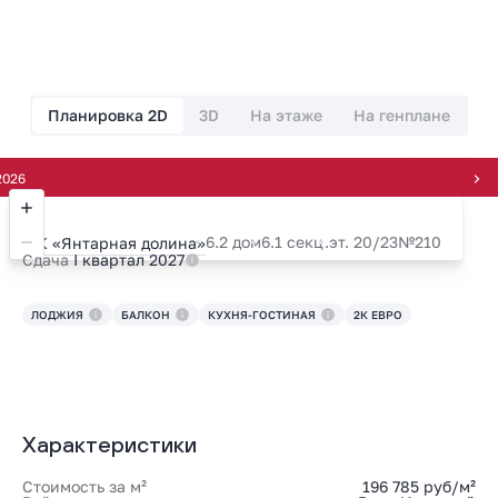
Планировка 2D
3D
На этаже
На генплане
Рас
6.2 дом
6.1 секц.
эт. 20/23
№210
ЖК «Янтарная долина»
Сдача
I квартал 2027
ЛОДЖИЯ
БАЛКОН
КУХНЯ-ГОСТИНАЯ
2К ЕВРО
Характеристики
Стоимость за м²
196 785 руб/м²