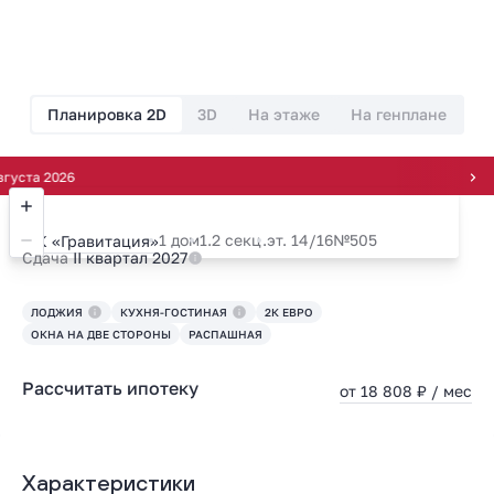
Планировка 2D
3D
На этаже
На генплане
а 2026
1 дом
1.2 секц.
эт. 14/16
№505
ЖК «Гравитация»
Сдача
II квартал 2027
ЛОДЖИЯ
КУХНЯ-ГОСТИНАЯ
2К ЕВРО
ОКНА НА ДВЕ СТОРОНЫ
РАСПАШНАЯ
Рассчитать ипотеку
от 18 808 ₽ / мес
Характеристики