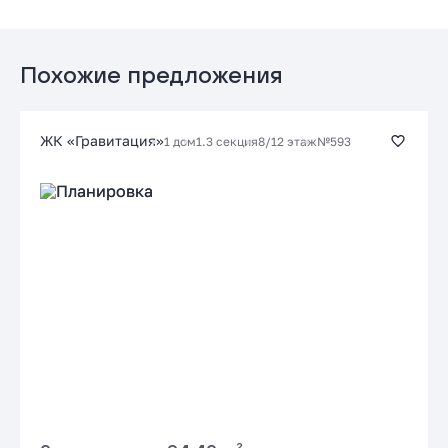
Заказать консультацию
Стандартная
Подать заявку застройщику
от 17.39 %
до 30 лет
от 72 187 ₽/мес
Похожие предложения
Заказать консультацию
ЖК «Гравитация»
1 дом
1.3 секция
8/12 этаж
№593
Подать заявку застройщику