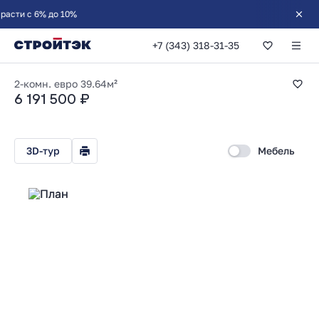
% до 10%
+7 (343) 318-31-35
1-комнатная 39.64
2-комн. евро
39.64м²
6 191 500 ₽
3D-тур
Мебель