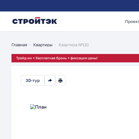
Проек
Студия 20.51м²
Главная
Квартиры
Квартира №110
Трейд-ин + бесплатная бронь + фиксация цены!
3D-тур