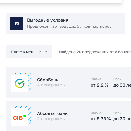
Выгодные условия
Предложения от ведущих банков-партнёров
Найдено 20 предложений от 8 банко
Ставка
Срок
СберБанк
4 программы
от 2.2 %
до 30 л
от 2.2 %
до 30 л
Семейная
Ставка
Срок
Абсолют банк
2 программы
от 5.75 %
до 30 л
от 6 %
до 30 л
IT-ипотека