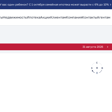
У вас один ребенок? С 1 октября семейная ипотека может вырасти с 6% до 10%
ты
Недвижимость
Ипотека
Акции
Клиентам
Компания
Контакты
Агентам
31 августа 2026