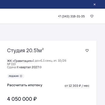
+7 (343) 318-31-35
Студия
20.51м²
1 дом
1.1 секц.
эт. 10/26
ЖК «Гравитация»
№ 110
Сдача
II квартал 2027
ЛОДЖИЯ
Рассчитать ипотеку
от 12 303 ₽ / мес
4 050 000 ₽