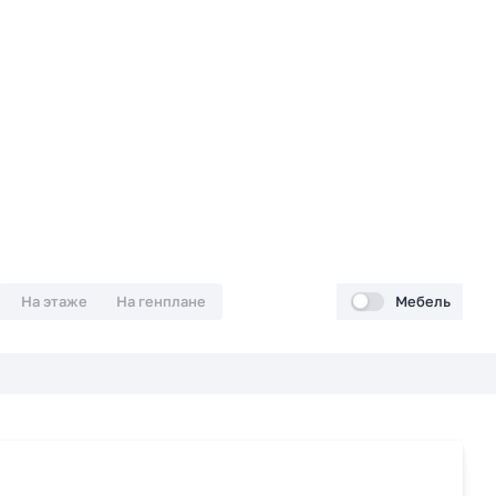
На этаже
На генплане
Мебель