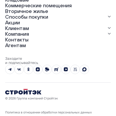
ЖК «Гравитация»
Коммерческие помещения
ЖК «Грин Гарден»
Вторичное жилье
ЖК «Динамика»
Способы покупки
ЖК «Мохито»
ЖК «Современник»
Акции
ЖК «Янтарная долина»
Выгодная ипотека
Клиентам
Рассрочка
Компания
Материнский капитал
Ход строительства
Контакты
Трейд-ин
Документы
О нас
Агентам
100% оплата
Выдача ключей
Карьера
Онлайн-оплата
Отзывы
Реализованные проекты
Заходите
Вопросы и ответы
и подписывайтесь
Новости
Юбилейный год
© 2026 Группа компаний Стройтэк
Политика в отношении обработки персональных данных