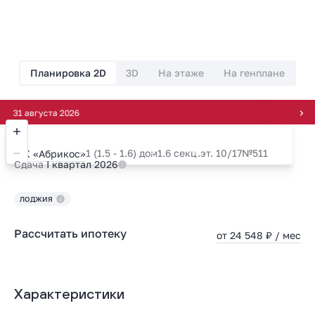
Планировка 2D
3D
На этаже
На генплане
вгуста 2026
1 (1.5 - 1.6) дом
1.6 секц.
эт. 10/17
№511
ЖК «Абрикос»
Сдача
I квартал 2026
ЛОДЖИЯ
Рассчитать ипотеку
от 24 548 ₽ / мес
Характеристики