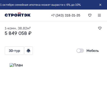
ября семейная ипотека может вырасти с 6% до 10%
+7 (343) 318-31-35
1-комнатная 38.82
1-комн.
38.82м²
5 849 058 ₽
3D-тур
Мебель