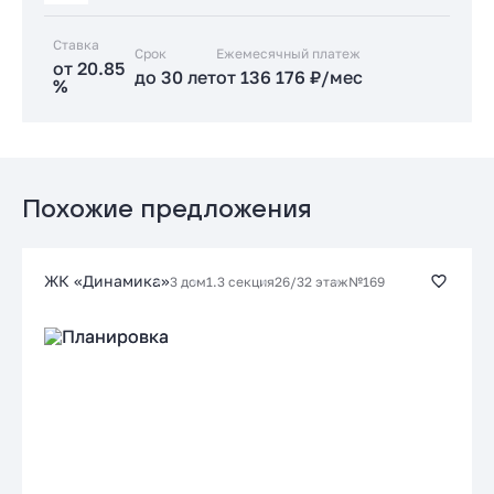
Ставка
Срок
Заказать консультацию
Ежемесячный платеж
от 20.85
до 30 лет
от 136 176 ₽/мес
%
Подать заявку застройщику
Стандартная
от 20.85 %
до 30 лет
от 136 176 ₽/мес
Похожие предложения
Заказать консультацию
ЖК «Динамика»
3 дом
1.3 секция
26/32 этаж
№169
Подать заявку застройщику