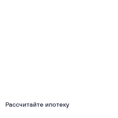
Тёплая лоджия
Терраса
Подробнее
Подробнее
Рассчитайте ипотеку