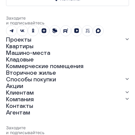
Заходите
и подписывайтесь
Проекты
Квартиры
Все проекты
Машино-места
ЖК «Абрикос»
Кладовые
ЖК «Гравитация»
Коммерческие помещения
ЖК «Грин Гарден»
Вторичное жилье
ЖК «Динамика»
Способы покупки
ЖК «Мохито»
ЖК «Современник»
Акции
ЖК «Янтарная долина»
Выгодная ипотека
Клиентам
Рассрочка
Компания
Материнский капитал
Ход строительства
Контакты
Трейд-ин
Документы
О нас
Агентам
100% оплата
Выдача ключей
Карьера
Онлайн-оплата
Отзывы
Реализованные проекты
Заходите
Вопросы и ответы
и подписывайтесь