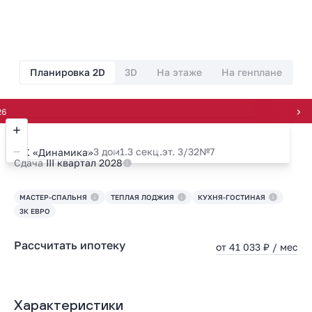
Планировка 2D
3D
На этаже
На генплане
Всегда на
3 дом
1.3 секц.
эт. 3/32
№7
ЖК «Динамика»
Сдача
III квартал 2028
МАСТЕР-СПАЛЬНЯ
ТЕПЛАЯ ЛОДЖИЯ
КУХНЯ-ГОСТИНАЯ
3К ЕВРО
Рассчитать ипотеку
от 41 033 ₽ / мес
Характеристики