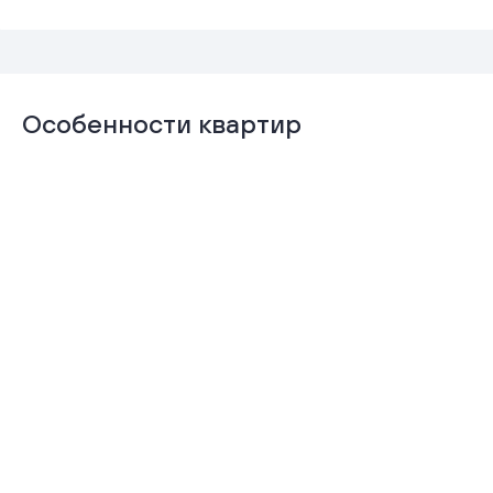
Особенности квартир
Отделка
Гардеробная
«Комфорт+»