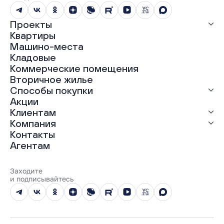
Проекты
Квартиры
Все проекты
Машино-места
ЖК «Абрикос»
Кладовые
ЖК «Гравитация»
Коммерческие помещения
ЖК «Грин Гарден»
Вторичное жилье
ЖК «Динамика»
Способы покупки
ЖК «Мохито»
ЖК «Современник»
Акции
ЖК «Янтарная долина»
Выгодная ипотека
Клиентам
Рассрочка
Компания
Материнский капитал
Ход строительства
Контакты
Трейд-ин
Документы
О нас
Агентам
100% оплата
Выдача ключей
Карьера
Онлайн-оплата
Отзывы
Реализованные проекты
Заходите
Вопросы и ответы
и подписывайтесь
Новости
Юбилейный год