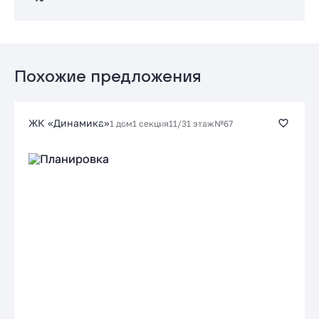
Заказать консультацию
Стандартная
Подать заявку застройщику
от 17.39 %
до 30 лет
от 64 244 ₽/мес
Похожие предложения
Заказать консультацию
ЖК «Динамика»
1 дом
1 секция
11/31 этаж
№67
Подать заявку застройщику