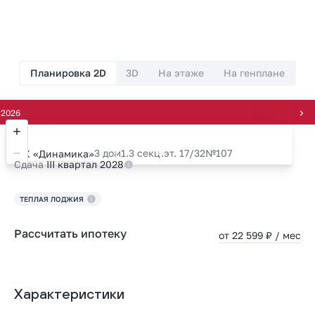
Планировка 2D
3D
На этаже
На генплане
Всегд
3 дом
1.3 секц.
эт. 17/32
№107
ЖК «Динамика»
Сдача
III квартал 2028
ТЕПЛАЯ ЛОДЖИЯ
Рассчитать ипотеку
от 22 599 ₽ / мес
Характеристики