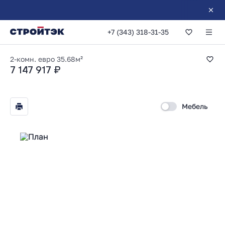
+7 (343) 318-31-35
1-комнатная 35.68
2-комн. евро
35.68м²
7 147 917 ₽
Мебель