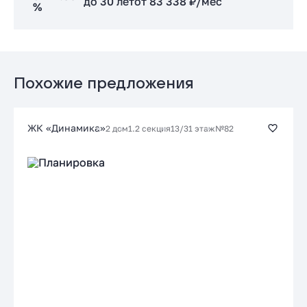
до 30 лет
от 83 338 ₽/мес
%
Заказать консультацию
Стандартная
Подать заявку застройщику
от 17.39 %
до 30 лет
от 83 338 ₽/мес
Похожие предложения
Заказать консультацию
ЖК «Динамика»
2 дом
1.2 секция
13/31 этаж
№82
Подать заявку застройщику