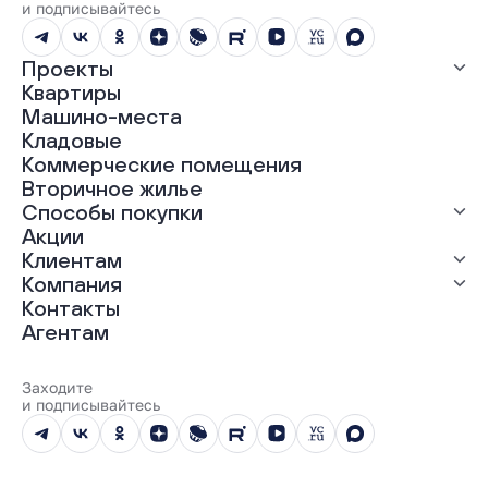
и подписывайтесь
Проекты
Квартиры
Все проекты
Машино-места
ЖК «Абрикос»
Кладовые
ЖК «Гравитация»
Коммерческие помещения
ЖК «Грин Гарден»
Вторичное жилье
ЖК «Динамика»
Способы покупки
ЖК «Мохито»
ЖК «Современник»
Акции
ЖК «Янтарная долина»
Выгодная ипотека
Клиентам
Рассрочка
Компания
Материнский капитал
Ход строительства
Контакты
Трейд-ин
Документы
О нас
Агентам
100% оплата
Выдача ключей
Карьера
Онлайн-оплата
Отзывы
Реализованные проекты
Заходите
Вопросы и ответы
и подписывайтесь
Новости
Юбилейный год