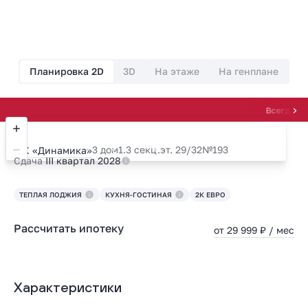
Планировка 2D
3D
На этаже
На генплане
Всегда на высоте
3 дом
1.3 секц.
эт. 29/32
№193
ЖК «Динамика»
Сдача
III квартал 2028
ТЕПЛАЯ ЛОДЖИЯ
КУХНЯ-ГОСТИНАЯ
2К ЕВРО
Рассчитать ипотеку
от 29 999 ₽ / мес
Характеристики