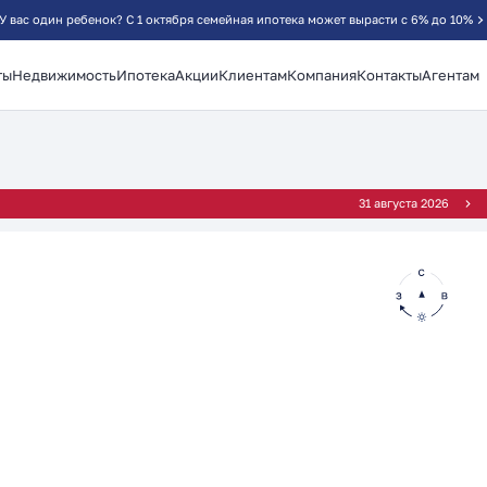
У вас один ребенок? С 1 октября семейная ипотека может вырасти с 6% до 10%
ты
Недвижимость
Ипотека
Акции
Клиентам
Компания
Контакты
Агентам
²
31 августа 2026