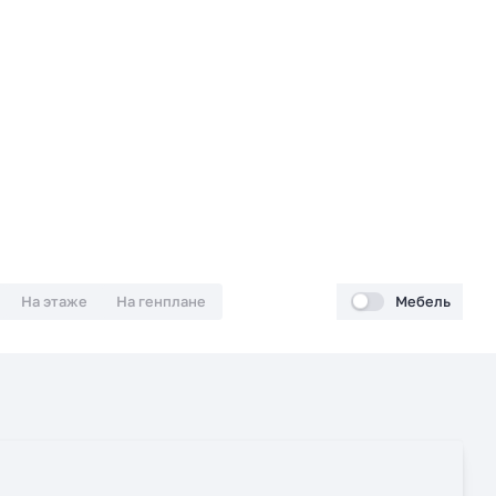
На этаже
На генплане
Мебель