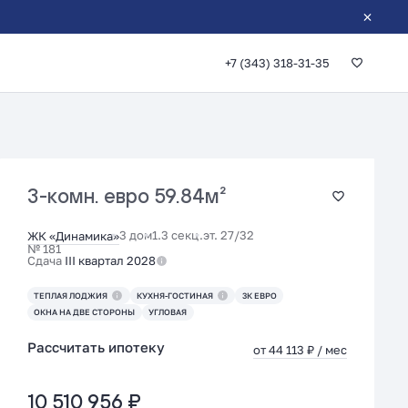
+7 (343) 318-31-35
3-комн. евро
59.84м²
3 дом
1.3 секц.
эт. 27/32
ЖК «Динамика»
№ 181
Сдача
III квартал 2028
ТЕПЛАЯ ЛОДЖИЯ
КУХНЯ-ГОСТИНАЯ
3К ЕВРО
ОКНА НА ДВЕ СТОРОНЫ
УГЛОВАЯ
Рассчитать ипотеку
от 44 113 ₽ / мес
10 510 956 ₽