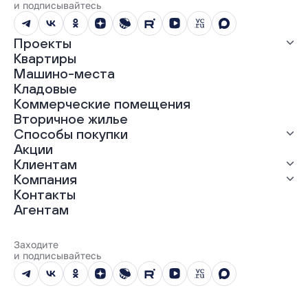
и подписывайтесь
Проекты
Квартиры
Все проекты
Машино-места
ЖК «Абрикос»
Кладовые
ЖК «Гравитация»
Коммерческие помещения
ЖК «Грин Гарден»
Вторичное жилье
ЖК «Динамика»
Способы покупки
ЖК «Мохито»
ЖК «Современник»
Акции
ЖК «Янтарная долина»
Выгодная ипотека
Клиентам
Рассрочка
Компания
Материнский капитал
Ход строительства
Контакты
Трейд-ин
Документы
О нас
Агентам
100% оплата
Выдача ключей
Карьера
Онлайн-оплата
Отзывы
Реализованные проекты
Заходите
Вопросы и ответы
и подписывайтесь
Новости
Юбилейный год