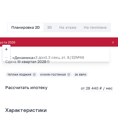
Планировка 2D
3D
На этаже
На генплане
26
3 дом
1.3 секц.
эт. 8/32
№46
ЖК «Динамика»
Сдача
III квартал 2028
ТЕПЛАЯ ЛОДЖИЯ
КУХНЯ-ГОСТИНАЯ
2К ЕВРО
Рассчитать ипотеку
от 28 440 ₽ / мес
Характеристики