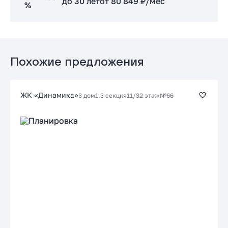
до 30 лет
от 80 849 ₽/мес
%
Заказать консультацию
Стандартная
Подать заявку застройщику
от 17.39 %
до 30 лет
от 80 849 ₽/мес
Похожие предложения
Заказать консультацию
ЖК «Динамика»
3 дом
1.3 секция
11/32 этаж
№66
Подать заявку застройщику