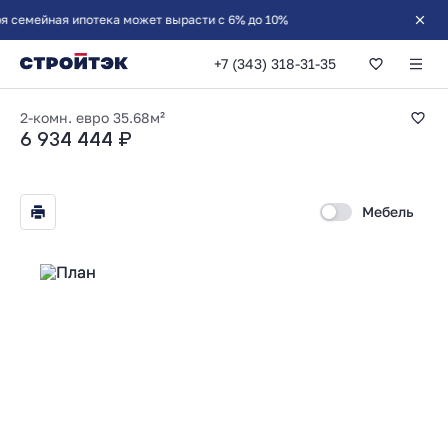
йная ипотека может вырасти с 6% до 10%
+7 (343) 318-31-35
1-комнатная 35.68
2-комн. евро
35.68м²
6 934 444 ₽
Мебель