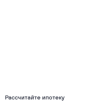
Тёплая лоджия
Терраса
Подробнее
Подробнее
Рассчитайте ипотеку