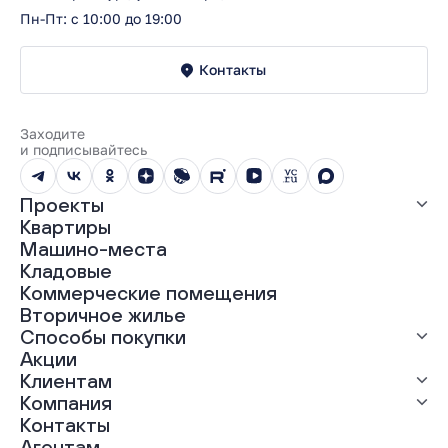
Пн-Пт: с 10:00 до 19:00
Контакты
Заходите
и подписывайтесь
Проекты
Квартиры
Все проекты
Машино-места
ЖК «Абрикос»
Кладовые
ЖК «Гравитация»
Коммерческие помещения
ЖК «Грин Гарден»
Вторичное жилье
ЖК «Динамика»
Способы покупки
ЖК «Мохито»
ЖК «Современник»
Акции
ЖК «Янтарная долина»
Выгодная ипотека
Клиентам
Рассрочка
Компания
Материнский капитал
Ход строительства
Контакты
Трейд-ин
Документы
О нас
Агентам