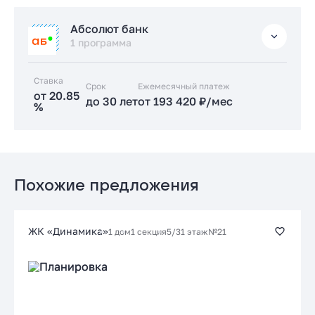
Стандартная
Абсолют банк
от 17.89 %
1 программа
до 30 лет
от 166 433 ₽/мес
Ставка
Срок
Заказать консультацию
Ежемесячный платеж
от 20.85
до 30 лет
от 193 420 ₽/мес
%
Подать заявку застройщику
Стандартная
от 20.85 %
до 30 лет
от 193 420 ₽/мес
Похожие предложения
Заказать консультацию
ЖК «Динамика»
1 дом
1 секция
5/31 этаж
№21
Подать заявку застройщику