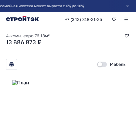
ная ипотека может вырасти с 6% до 10%
+7 (343) 318-31-35
3-комнатная 76.13
4-комн. евро
76.13м²
13 886 873 ₽
Мебель