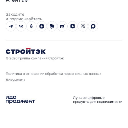
100% оплата
Выдача ключей
Карьера
Онлайн-оплата
Отзывы
Реализованные проекты
Заходите
Вопросы и ответы
и подписывайтесь
Новости
Юбилейный год
© 2026 Группа компаний Стройтэк
Политика в отношении обработки персональных данных
Документы
Лучшие цифровые
продукты для недвижимости