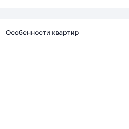
Особенности квартир
Отделка
Гардеробная
«Комфорт+»