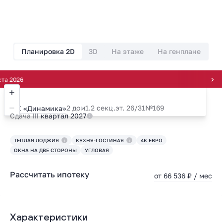
Планировка 2D
3D
На этаже
На генплане
6
2 дом
1.2 секц.
эт. 26/31
№169
ЖК «Динамика»
Сдача
III квартал 2027
ТЕПЛАЯ ЛОДЖИЯ
КУХНЯ-ГОСТИНАЯ
4К ЕВРО
ОКНА НА ДВЕ СТОРОНЫ
УГЛОВАЯ
Рассчитать ипотеку
от 66 536 ₽ / мес
Характеристики