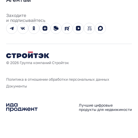
100% оплата
Выдача ключей
Карьера
Онлайн-оплата
Отзывы
Реализованные проекты
Заходите
Вопросы и ответы
и подписывайтесь
Новости
Юбилейный год
© 2026 Группа компаний Стройтэк
Политика в отношении обработки персональных данных
Документы
Лучшие цифровые
продукты для недвижимости