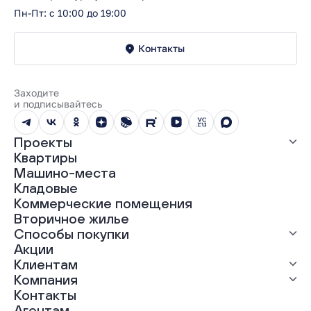
Пн-Пт: с 10:00 до 19:00
Контакты
Заходите
и подписывайтесь
Проекты
Квартиры
Все проекты
Машино-места
ЖК «Абрикос»
Кладовые
ЖК «Гравитация»
Коммерческие помещения
ЖК «Грин Гарден»
Вторичное жилье
ЖК «Динамика»
Способы покупки
ЖК «Мохито»
ЖК «Современник»
Акции
ЖК «Янтарная долина»
Выгодная ипотека
Клиентам
Рассрочка
Компания
Материнский капитал
Ход строительства
Контакты
Трейд-ин
Документы
О нас
Агентам