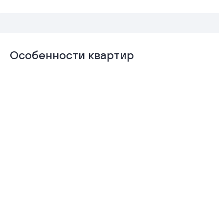
Особенности квартир
Отделка
Гардеробная
«Комфорт+»