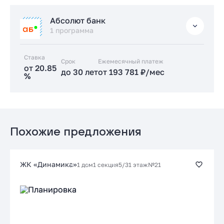
Стандартная
Абсолют банк
от 17.89 %
1 программа
до 30 лет
от 166 743 ₽/мес
Ставка
Срок
Заказать консультацию
Ежемесячный платеж
от 20.85
до 30 лет
от 193 781 ₽/мес
%
Подать заявку застройщику
Стандартная
от 20.85 %
до 30 лет
от 193 781 ₽/мес
Похожие предложения
Заказать консультацию
ЖК «Динамика»
1 дом
1 секция
5/31 этаж
№21
Подать заявку застройщику