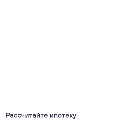
Тёплая лоджия
Терраса
Подробнее
Подробнее
Рассчитайте ипотеку