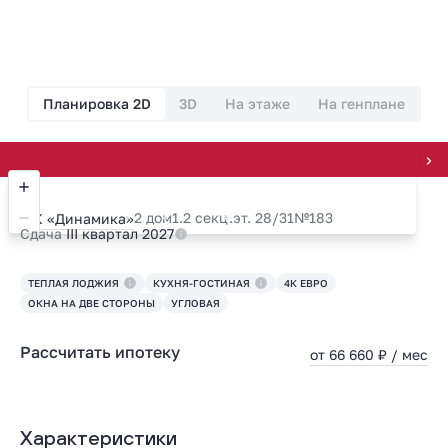
Планировка 2D
3D
На этаже
На генплане
Всегда на 
2 дом
1.2 секц.
эт. 28/31
№183
ЖК «Динамика»
Сдача
III квартал 2027
ТЕПЛАЯ ЛОДЖИЯ
КУХНЯ-ГОСТИНАЯ
4К ЕВРО
ОКНА НА ДВЕ СТОРОНЫ
УГЛОВАЯ
Рассчитать ипотеку
от 66 660 ₽ / мес
Характеристики