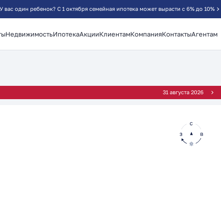
У вас один ребенок? С 1 октября семейная ипотека может вырасти с 6% до 10%
ты
Недвижимость
Ипотека
Акции
Клиентам
Компания
Контакты
Агентам
²
31 августа 2026