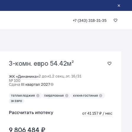
+7 (343) 318-31-35
3-комн. евро
54.42м²
2 дом
1.2 секц.
эт. 16/31
ЖК «Динамика»
№ 100
Сдача
III квартал 2027
ТЕПЛАЯ ЛОДЖИЯ
ГАРДЕРОБНАЯ
КУХНЯ-ГОСТИНАЯ
3К ЕВРО
Рассчитать ипотеку
от 41 157 ₽ / мес
9 806 484 ₽