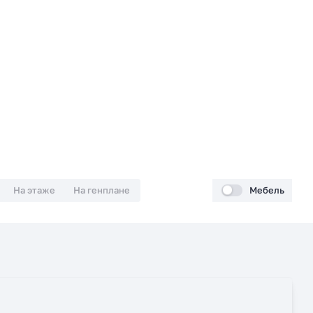
На этаже
На генплане
Мебель