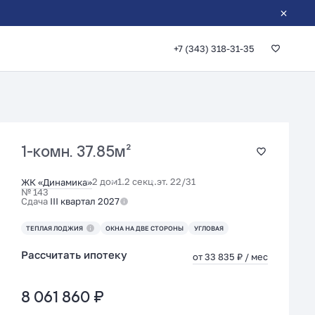
+7 (343) 318-31-35
1-комн.
37.85м²
2 дом
1.2 секц.
эт. 22/31
ЖК «Динамика»
№ 143
Сдача
III квартал 2027
ТЕПЛАЯ ЛОДЖИЯ
ОКНА НА ДВЕ СТОРОНЫ
УГЛОВАЯ
Рассчитать ипотеку
от 33 835 ₽ / мес
8 061 860 ₽