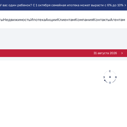
У вас один ребенок? С 1 октября семейная ипотека может вырасти с 6% до 10%
ты
Недвижимость
Ипотека
Акции
Клиентам
Компания
Контакты
Агентам
²
31 августа 2026