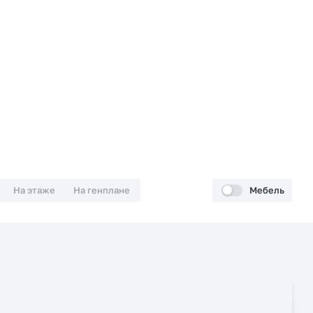
На этаже
На генплане
Мебель