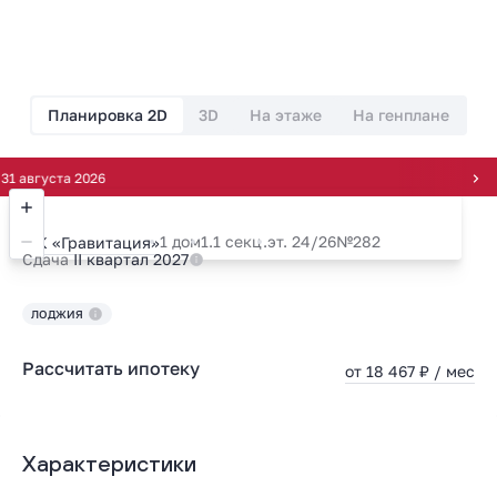
Планировка 2D
3D
На этаже
На генплане
густа 2026
1 дом
1.1 секц.
эт. 24/26
№282
ЖК «Гравитация»
Сдача
II квартал 2027
ЛОДЖИЯ
Рассчитать ипотеку
от 18 467 ₽ / мес
Характеристики