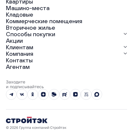
Квартиры
Все проекты
Машино-места
ЖК «Абрикос»
Кладовые
ЖК «Гравитация»
Коммерческие помещения
ЖК «Грин Гарден»
Вторичное жилье
ЖК «Динамика»
Способы покупки
ЖК «Мохито»
ЖК «Современник»
Акции
ЖК «Янтарная долина»
Выгодная ипотека
Клиентам
Рассрочка
Компания
Материнский капитал
Ход строительства
Контакты
Трейд-ин
Документы
О нас
Агентам
100% оплата
Выдача ключей
Карьера
Онлайн-оплата
Отзывы
Реализованные проекты
Заходите
Вопросы и ответы
и подписывайтесь
Новости
Юбилейный год
© 2026 Группа компаний Стройтэк