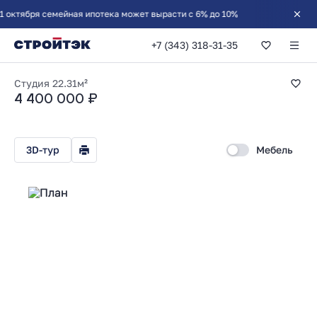
ября семейная ипотека может вырасти с 6% до 10%
+7 (343) 318-31-35
Студия 22.31м²
Студия
22.31м²
4 400 000 ₽
3D-тур
Мебель