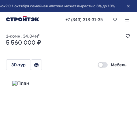
 1 октября семейная ипотека может вырасти с 6% до 10%
+7 (343) 318-31-35
1-комнатная 34.04
1-комн.
34.04м²
5 560 000 ₽
3D-тур
Мебель