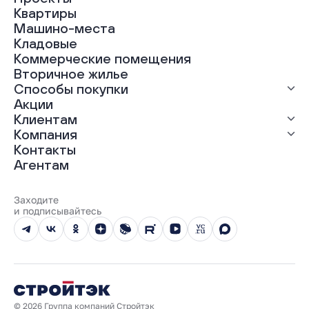
Квартиры
Все проекты
Машино-места
ЖК «Абрикос»
Кладовые
ЖК «Гравитация»
Коммерческие помещения
ЖК «Грин Гарден»
Вторичное жилье
ЖК «Динамика»
Способы покупки
ЖК «Мохито»
ЖК «Современник»
Акции
ЖК «Янтарная долина»
Выгодная ипотека
Клиентам
Рассрочка
Компания
Материнский капитал
Ход строительства
Контакты
Трейд-ин
Документы
О нас
Агентам
100% оплата
Выдача ключей
Карьера
Онлайн-оплата
Отзывы
Реализованные проекты
Заходите
Вопросы и ответы
и подписывайтесь
Новости
Юбилейный год
© 2026 Группа компаний Стройтэк