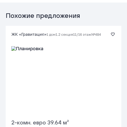
Стандартная
Подать заявку застройщику
от 17.39 %
до 30 лет
от 64 824 ₽/мес
Похожие предложения
Заказать консультацию
ЖК «Гравитация»
1 дом
1.2 секция
11/16 этаж
№484
Подать заявку застройщику
2-комн. евро 39.64 м²