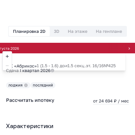
Планировка 2D
3D
На этаже
На генплане
026
1 (1.5 - 1.6) дом
1.5 секц.
эт. 16/16
№425
ЖК «Абрикос»
Сдача
I квартал 2026
ЛОДЖИЯ
ПОСЛЕДНИЙ
Рассчитать ипотеку
от 24 694 ₽ / мес
Характеристики