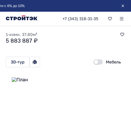
10%
+7 (343) 318-31-35
1-комнатная 37.80
1-комн.
37.80м²
5 883 887 ₽
3D-тур
Мебель