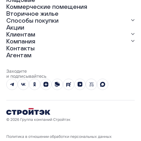
ЖК «Гравитация»
Коммерческие помещения
ЖК «Грин Гарден»
Вторичное жилье
ЖК «Динамика»
Способы покупки
ЖК «Мохито»
ЖК «Современник»
Акции
ЖК «Янтарная долина»
Выгодная ипотека
Клиентам
Рассрочка
Компания
Материнский капитал
Ход строительства
Контакты
Трейд-ин
Документы
О нас
Агентам
100% оплата
Выдача ключей
Карьера
Онлайн-оплата
Отзывы
Реализованные проекты
Заходите
Вопросы и ответы
и подписывайтесь
Новости
Юбилейный год
© 2026 Группа компаний Стройтэк
Политика в отношении обработки персональных данных