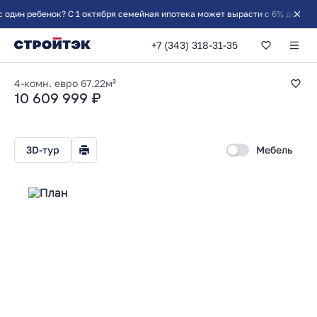
 ребенок? С 1 октября семейная ипотека может вырасти с 6% до 10%
+7 (343) 318-31-35
3-комнатная 67.22
4-комн. евро
67.22м²
10 609 999 ₽
3D-тур
Мебель