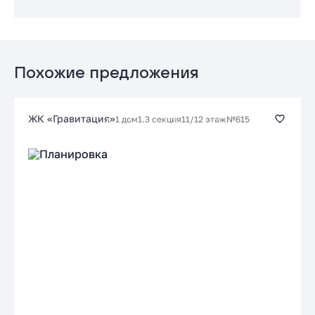
Подать заявку застройщику
Стандартная
от 20.85 %
до 30 лет
от 147 779 ₽/мес
Похожие предложения
Заказать консультацию
ЖК «Гравитация»
1 дом
1.3 секция
11/12 этаж
№615
Подать заявку застройщику