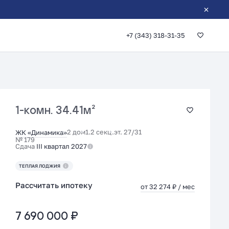
+7 (343) 318-31-35
1-комн.
34.41м²
2 дом
1.2 секц.
эт. 27/31
ЖК «Динамика»
№ 179
Сдача
III квартал 2027
ТЕПЛАЯ ЛОДЖИЯ
Рассчитать ипотеку
от 32 274 ₽ / мес
7 690 000 ₽