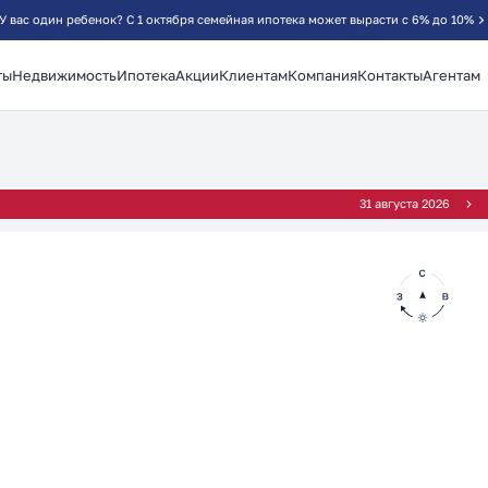
У вас один ребенок? С 1 октября семейная ипотека может вырасти с 6% до 10%
ты
Недвижимость
Ипотека
Акции
Клиентам
Компания
Контакты
Агентам
31 августа 2026