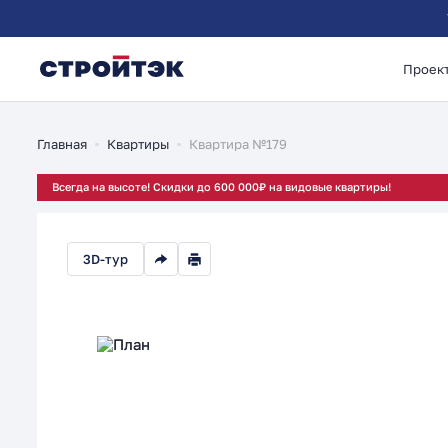
Проек
1-комнатная 34.41м²
Главная
Квартиры
Квартира №179
Всегда на высоте! Скидки до 600 000₽ на видовые квартиры!
3D-тур