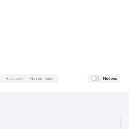
На этаже
На генплане
Мебель